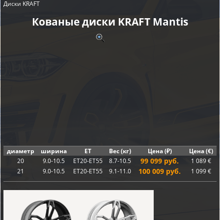
Диски KRAFT
Кованые диски KRAFT Mantis
диаметр
ширина
ET
Вес (кг)
Цена (₽)
Цена (€)
99 099 руб.
20
9.0-10.5
ET20-ET55
8.7-10.5
1 089 €
100 009 руб.
21
9.0-10.5
ET20-ET55
9.1-11.0
1 099 €