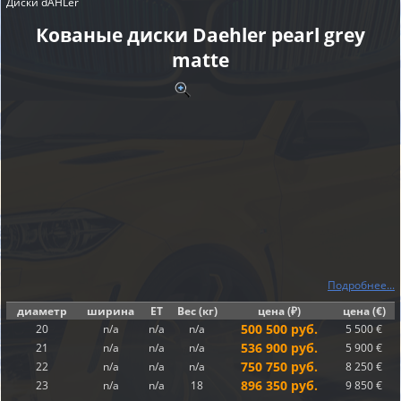
Диски dÄHLer
Кованые диски Daehler pearl grey
matte
Подробнее...
диаметр
ширина
ET
Вес (кг)
цена (₽)
цена (€)
500 500 руб.
20
n/a
n/a
n/a
5 500 €
536 900 руб.
21
n/a
n/a
n/a
5 900 €
750 750 руб.
22
n/a
n/a
n/a
8 250 €
896 350 руб.
23
n/a
n/a
18
9 850 €