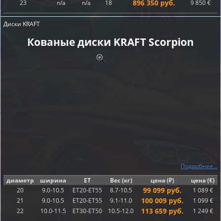
896 350 руб.
23
n/a
n/a
18
9 850 €
Диски KRAFT
Кованые диски KRAFT Scorpion
Подробнее...
диаметр
ширина
ET
Вес (кг)
цена (₽)
цена (€)
99 099 руб.
20
9.0-10.5
ET20-ET55
8.7-10.5
1 089 €
100 009 руб.
21
9.0-10.5
ET20-ET55
9.1-11.0
1 099 €
113 659 руб.
22
10.0-11.5
ET30-ET50
10.5-12.0
1 249 €