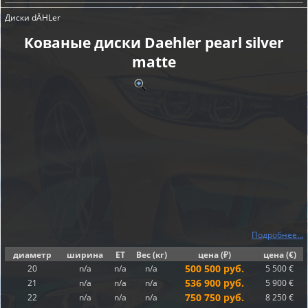
Диски dÄHLer
Кованые диски Daehler pearl silver
matte
Подробнее...
диаметр
ширина
ET
Вес (кг)
цена (₽)
цена (€)
500 500 руб.
20
n/a
n/a
n/a
5 500 €
536 900 руб.
21
n/a
n/a
n/a
5 900 €
750 750 руб.
22
n/a
n/a
n/a
8 250 €