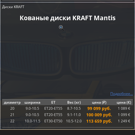
Диски KRAFT
Кованые диски KRAFT Mantis
Подробнее...
диаметр
ширина
ET
Вес (кг)
цена (₽)
цена (€)
99 099 руб.
20
9.0-10.5
ET20-ET55
8.7-10.5
1 089 €
100 009 руб.
21
9.0-10.5
ET20-ET55
9.1-11.0
1 099 €
113 659 руб.
22
10.0-11.5
ET30-ET50
10.5-12.0
1 249 €