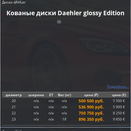
Диски dÄHLer
Кованые диски Daehler glossy Edition
Подробнее...
диаметр
ширина
ET
Вес (кг)
цена (₽)
цена (€)
500 500 руб.
20
n/a
n/a
n/a
5 500 €
536 900 руб.
21
n/a
n/a
n/a
5 900 €
750 750 руб.
22
n/a
n/a
n/a
8 250 €
896 350 руб.
23
n/a
n/a
18
9 850 €