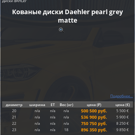
Диски dÄHLer
Кованые диски Daehler pearl grey
matte
Подробнее...
диаметр
ширина
ET
Вес (кг)
цена (₽)
цена (€)
500 500 руб.
20
n/a
n/a
n/a
5 500 €
536 900 руб.
21
n/a
n/a
n/a
5 900 €
750 750 руб.
22
n/a
n/a
n/a
8 250 €
896 350 руб.
23
n/a
n/a
18
9 850 €