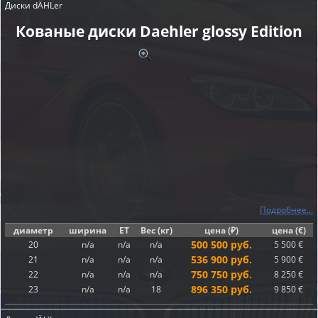
Диски dÄHLer
Кованые диски Daehler glossy Edition
Подробнее...
диаметр
ширина
ET
Вес (кг)
цена (₽)
цена (€)
500 500 руб.
20
n/a
n/a
n/a
5 500 €
536 900 руб.
21
n/a
n/a
n/a
5 900 €
750 750 руб.
22
n/a
n/a
n/a
8 250 €
896 350 руб.
23
n/a
n/a
18
9 850 €