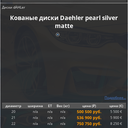
Диски dÄHLer
Кованые диски Daehler pearl silver
matte
Подробнее...
диаметр
ширина
ET
Вес (кг)
цена (₽)
цена (€)
500 500 руб.
20
n/a
n/a
n/a
5 500 €
536 900 руб.
21
n/a
n/a
n/a
5 900 €
750 750 руб.
22
n/a
n/a
n/a
8 250 €