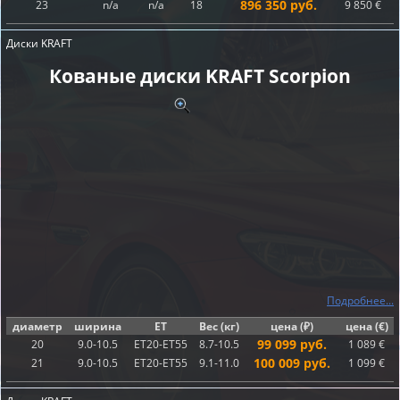
896 350 руб.
23
n/a
n/a
18
9 850 €
Диски KRAFT
Кованые диски KRAFT Scorpion
Подробнее...
диаметр
ширина
ET
Вес (кг)
цена (₽)
цена (€)
99 099 руб.
20
9.0-10.5
ET20-ET55
8.7-10.5
1 089 €
100 009 руб.
21
9.0-10.5
ET20-ET55
9.1-11.0
1 099 €