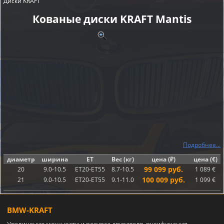
Диски KRAFT
Кованые диски KRAFT Mantis
Подробнее...
диаметр
ширина
ET
Вес (кг)
цена (₽)
цена (€)
99 099 руб.
20
9.0-10.5
ET20-ET55
8.7-10.5
1 089 €
100 009 руб.
21
9.0-10.5
ET20-ET55
9.1-11.0
1 099 €
BMW-KRAFT