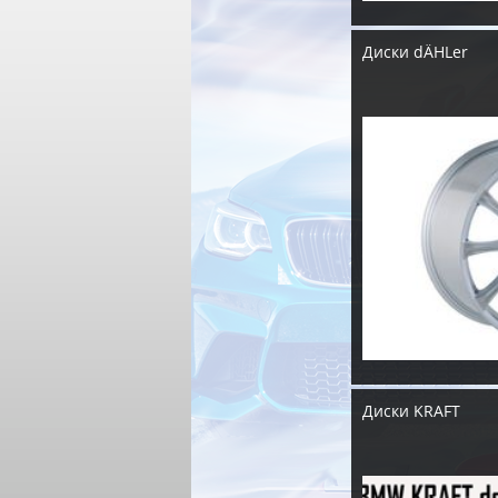
Диски dÄHLer
Диски KRAFT