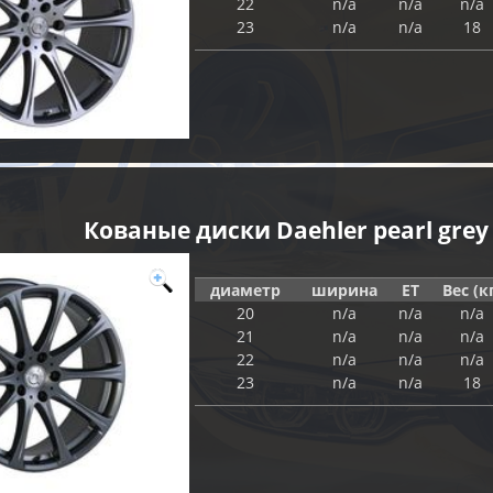
22
n/a
n/a
n/a
23
n/a
n/a
18
Кованые диски Daehler pearl grey
диаметр
ширина
ET
Вес (к
20
n/a
n/a
n/a
21
n/a
n/a
n/a
22
n/a
n/a
n/a
23
n/a
n/a
18