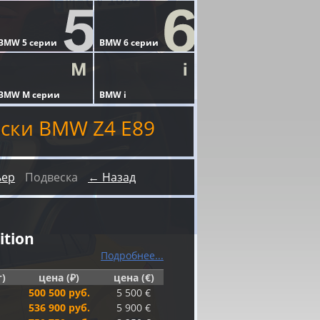
ски BMW Z4 E89
ьер
Подвеска
← Назад
ition
Подробнее...
г)
цена (₽)
цена (€)
500 500 руб.
5 500 €
536 900 руб.
5 900 €