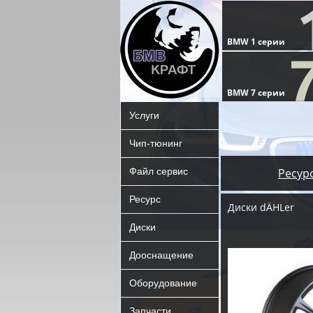
Услуги
Чип-тюнинг
Файл сервис
Ресур
Ресурс
Диски dÄHLer
Диски
Дооснащение
Оборудование
Запчасти