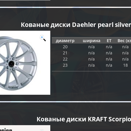
Кованые диски Daehler pearl silve
диаметр
ширина
ET
Вес (к
20
n/a
n/a
n/a
21
n/a
n/a
n/a
22
n/a
n/a
n/a
23
n/a
n/a
18
Кованые диски KRAFT Scorpi