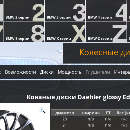
Колесные ди
с
Возможности
Диски
Мощность
Глушители
Интер
Кованые диски Daehler glossy Ed
диаметр
ширина
ET
Вес (к
20
n/a
n/a
n/a
21
n/a
n/a
n/a