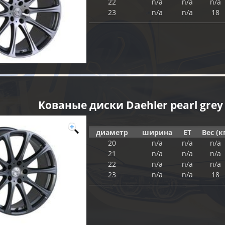
22
n/a
n/a
n/a
23
n/a
n/a
18
Кованые диски Daehler pearl grey
диаметр
ширина
ET
Вес (к
20
n/a
n/a
n/a
21
n/a
n/a
n/a
22
n/a
n/a
n/a
23
n/a
n/a
18