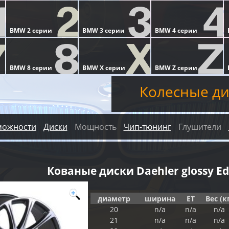
Колесные ди
можности
Диски
Мощность
Чип-тюнинг
Глушители
Кованые диски Daehler glossy Ed
диаметр
ширина
ET
Вес (к
20
n/a
n/a
n/a
21
n/a
n/a
n/a