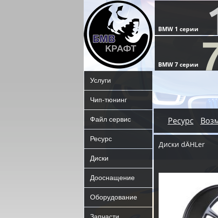
Услуги
Чип-тюнинг
Файл сервис
Ресурс
Воз
Ресурс
Диски dÄHLer
Диски
Дооснащение
Оборудование
Запчасти