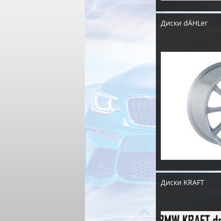
Диски dÄHLer
Диски KRAFT