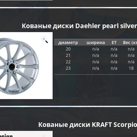
Кованые диски Daehler pearl silve
диаметр
ширина
ET
Вес (к
20
n/a
n/a
n/a
21
n/a
n/a
n/a
22
n/a
n/a
n/a
23
n/a
n/a
18
Кованые диски KRAFT Scorpi