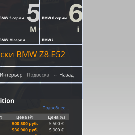
ски BMW Z8 E52
Интерьер
Подвеска
← Назад
ition
Подробнее...
г)
цена (₽)
цена (€)
500 500 руб.
5 500 €
536 900 руб.
5 900 €