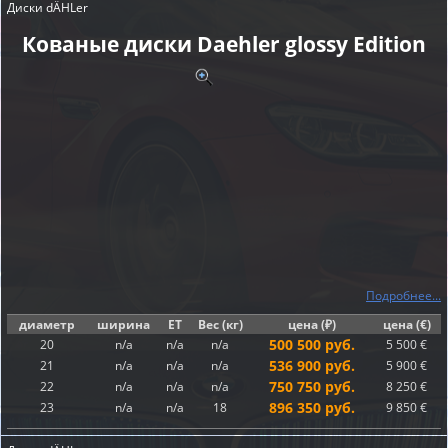
Диски dÄHLer
Кованые диски Daehler glossy Edition
Подробнее...
диаметр
ширина
ET
Вес (кг)
цена (₽)
цена (€)
500 500 руб.
20
n/a
n/a
n/a
5 500 €
536 900 руб.
21
n/a
n/a
n/a
5 900 €
750 750 руб.
22
n/a
n/a
n/a
8 250 €
896 350 руб.
23
n/a
n/a
18
9 850 €