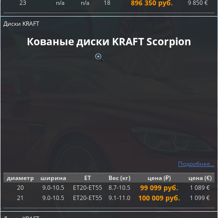
896 350 руб.
23
n/a
n/a
18
9 850 €
Диски KRAFT
Кованые диски KRAFT Scorpion
Подробнее...
диаметр
ширина
ET
Вес (кг)
цена (₽)
цена (€)
99 099 руб.
20
9.0-10.5
ET20-ET55
8.7-10.5
1 089 €
100 009 руб.
21
9.0-10.5
ET20-ET55
9.1-11.0
1 099 €