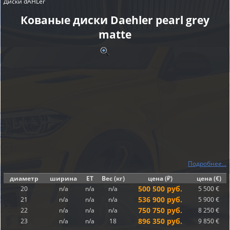
Диски dÄHLer
Кованые диски Daehler pearl grey
matte
Подробнее...
диаметр
ширина
ET
Вес (кг)
цена (₽)
цена (€)
500 500 руб.
20
n/a
n/a
n/a
5 500 €
536 900 руб.
21
n/a
n/a
n/a
5 900 €
750 750 руб.
22
n/a
n/a
n/a
8 250 €
896 350 руб.
23
n/a
n/a
18
9 850 €