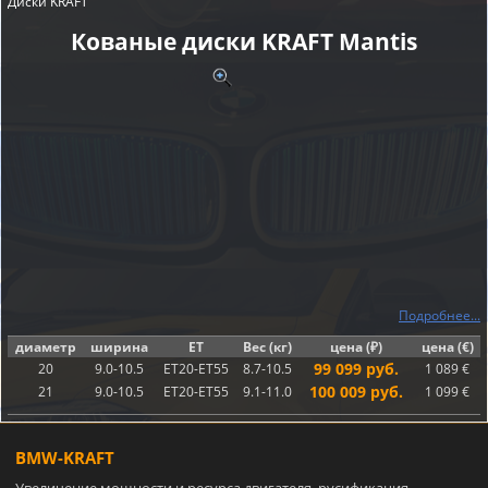
Диски KRAFT
Кованые диски KRAFT Mantis
Подробнее...
диаметр
ширина
ET
Вес (кг)
цена (₽)
цена (€)
99 099 руб.
20
9.0-10.5
ET20-ET55
8.7-10.5
1 089 €
100 009 руб.
21
9.0-10.5
ET20-ET55
9.1-11.0
1 099 €
BMW-KRAFT