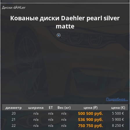
Диски dÄHLer
Кованые диски Daehler pearl silver
matte
Подробнее...
диаметр
ширина
ET
Вес (кг)
цена (₽)
цена (€)
500 500 руб.
20
n/a
n/a
n/a
5 500 €
536 900 руб.
21
n/a
n/a
n/a
5 900 €
750 750 руб.
22
n/a
n/a
n/a
8 250 €