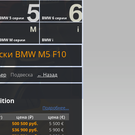
ски BMW M5 F10
ьер
Подвеска
← Назад
ition
Подробнее...
г)
цена (₽)
цена (€)
500 500 руб.
5 500 €
536 900 руб.
5 900 €