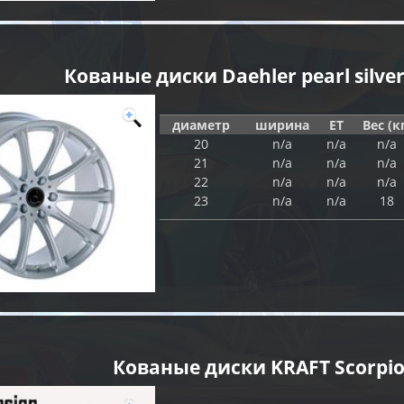
Кованые диски Daehler pearl silve
диаметр
ширина
ET
Вес (к
20
n/a
n/a
n/a
21
n/a
n/a
n/a
22
n/a
n/a
n/a
23
n/a
n/a
18
Кованые диски KRAFT Scorpi