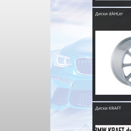
Диски dÄHLer
Диски KRAFT