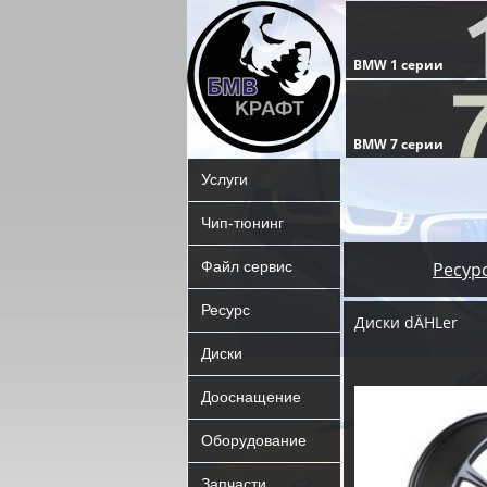
Услуги
Чип-тюнинг
Файл сервис
Ресур
Ресурс
Диски dÄHLer
Диски
Дооснащение
Оборудование
Запчасти