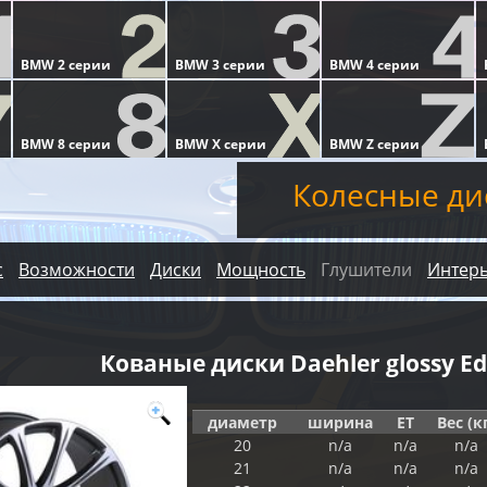
Колесные ди
с
Возможности
Диски
Мощность
Глушители
Интер
Кованые диски Daehler glossy Ed
диаметр
ширина
ET
Вес (к
20
n/a
n/a
n/a
21
n/a
n/a
n/a