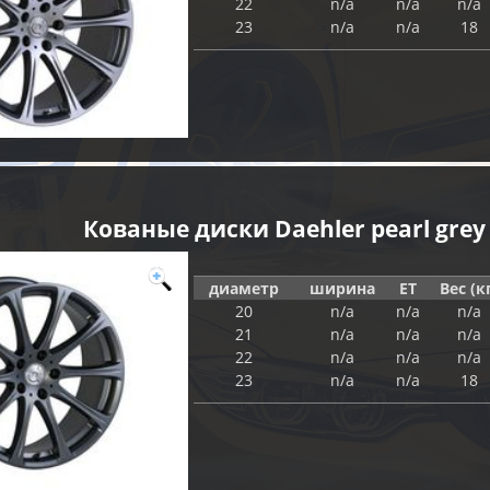
22
n/a
n/a
n/a
23
n/a
n/a
18
Кованые диски Daehler pearl grey
диаметр
ширина
ET
Вес (к
20
n/a
n/a
n/a
21
n/a
n/a
n/a
22
n/a
n/a
n/a
23
n/a
n/a
18