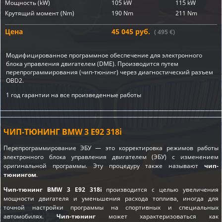
Мощность (kW)
105 kW
115 kW
Крутящий момент (Nm)
190 Nm
211 Nm
Цена
45 045 руб.
( 495 €)
Модифицированное программное обеспечение для электронного
блока управления двигателем (DME). Производится путем
перепрограммирования (чип-тюнинг) через диагностический разъем
OBD2.
1 год гарантии на все произведенные работы
ЧИП-ТЮНИНГ BMW 3 E92 318i
Перепрограммирование ЭБУ — это корректировка режимов работы
электронного блока управления двигателем (ЭБУ) с изменением
оригинальной программы. Эту процедуру также называют
чип-
тюнингом
.
Чип-тюнинг BMW 3 E92 318i
производится с целью увеличения
мощности двигателя и уменьшения расхода топлива, иногда для
точной настройки программы на спортивных и специальных
автомобилях.
Чип-тюнинг
может характеризоваться как