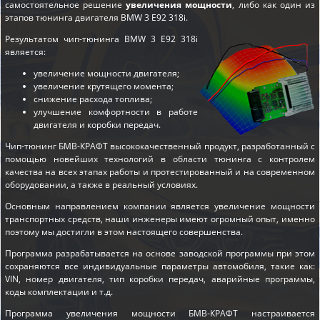
самостоятельное решение
увеличения мощности
, либо как один из
этапов
тюнинга двигателя BMW 3 E92 318i
.
Результатом чип-тюнинга BMW 3 E92 318i
является:
увеличение мощности двигателя;
увеличение крутящего момента;
снижение расхода топлива;
улучшение комфортности в работе
двигателя и коробки передач.
Чип-тюнинг БМВ-КРАФТ высококачественный продукт, разработанный с
помощью новейших технологий в области тюнинга с контролем
качества на всех этапах работы и протестированный и на современном
оборудовании, а также в реальный условиях.
Основным направлением компании является увеличение мощности
транспортных средств, наши инженеры имеют огромный опыт, именно
поэтому мы достигли в этом настоящего совершенства.
Программа разрабатывается на основе заводской программы при этом
сохраняются все индивидуальные параметры автомобиля, такие как:
VIN, номер двигателя, тип коробки передач, аварийные программы,
коды комплектации и т.д.
Программа увеличения мощности БМВ-КРАФТ настраивается