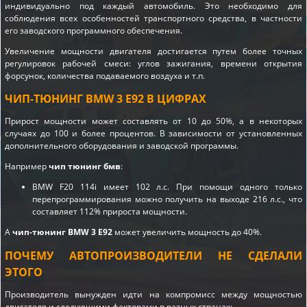
индивидуально под каждый автомобиль. Это необходимо для
соблюдения всех особенностей транспортного средства, в частности
его заводского программного обеспечения.
Увеличение мощности двигателя достигается путем более точных
регулировок рабочей смеси: углов зажигания, времени открытия
форсунок, количества подаваемого воздуха и т.п.
ЧИП-ТЮНИНГ BMW 3 E92 В ЦИФРАХ
Прирост мощности может составлять от 10 до 50%, а в некоторых
случаях до 100 и более процентов. В зависимости от установленных
дополнительного оборудования и заводской программы.
Например
чип тюнинг бмв
:
BMW F20 114i имеет 102 л.с. При помощи одного только
перепрограммирования можно получить на выходе 216 л.с., что
составляет 112% прироста мощности.
А
чип-тюнинг BMW 3 E92
может увеличить мощность до 40%.
ПОЧЕМУ АВТОПРОИЗВОДИТЕЛИ НЕ СДЕЛАЛИ
ЭТОГО
Производитель вынужден идти на компромисс между мощностью
двигателя и следующими факторами в разных странах: