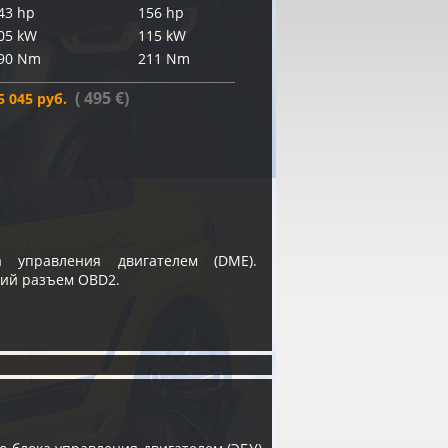
43 hp
156 hp
05 kW
115 kW
90 Nm
211 Nm
( 495 €)
5 045 руб.
 управления двигателем (DME).
кий разъем OBD2.