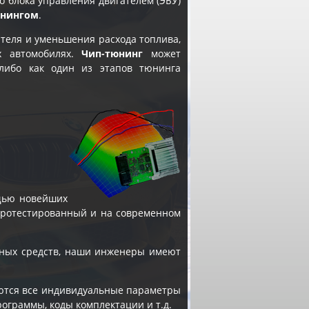
 блока управления двигателем (ЭБУ)
юнингом
.
теля и уменьшения расхода топлива,
х автомобилях.
Чип-тюнинг
может
 либо как один из этапов
тюнинга
щью новейших
 протестированный и на современном
ных средств, наши инженеры имеют
яются все индивидуальные параметры
рограммы, коды комплектации и т.д.