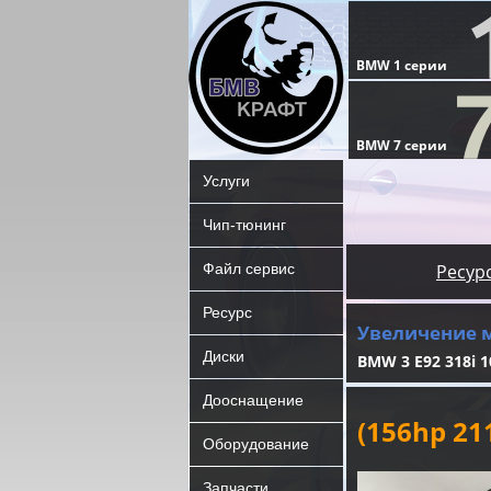
Услуги
Чип-тюнинг
Файл сервис
Ресур
Ресурс
Увеличение 
Диски
BMW 3 E92 318i 1
Дооснащение
(156hp 2
Оборудование
Запчасти