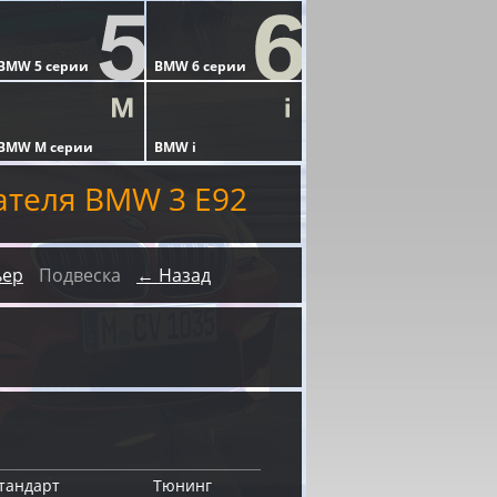
ателя BMW 3 E92
ьер
Подвеска
← Назад
тандарт
Тюнинг