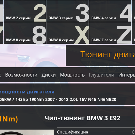
Тюнинг двиг
с
Возможности
Диски
Мощность
Глушители
Интер
мощности двигателя
05kW / 143hp 190Nm 2007 - 2012 2.0L 16V N46 N46NB20
11Nm)
Чип-тюнинг BMW 3 E92
Спецификация
С