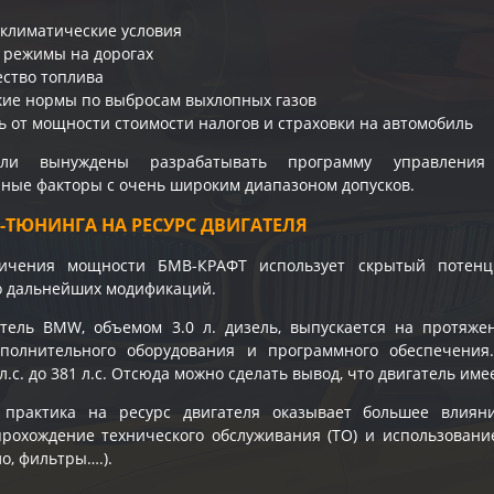
климатические условия
 режимы на дорогах
ество топлива
кие нормы по выбросам выхлопных газов
ь от мощности стоимости налогов и страховки на автомобиль
тели вынуждены разрабатывать программу управления
ые факторы с очень широким диапазоном допусков.
-ТЮНИНГА НА РЕСУРС ДВИГАТЕЛЯ
ичения мощности БМВ-КРАФТ использует скрытый потенц
го дальнейших модификаций.
атель BMW, объемом 3.0 л. дизель, выпускается на протяж
полнительного оборудования и программного обеспечения
л.с. до 381 л.с. Отсюда можно сделать вывод, что двигатель им
 практика на ресурс двигателя оказывает большее влиян
рохождение технического обслуживания (ТО) и использовани
о, фильтры….).