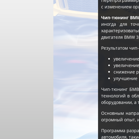
Перепрограммиро
с изменением ор
Чип-тюнинг BMW 
иногда для то
характеризоват
двигателя BMW 3 
Результатом чип-
увеличение
увеличение
снижение р
улучшение 
Чип-тюнинг БМВ
технологий в об
оборудовании, а 
Основным напра
огромный опыт, 
Программа разра
автомобиля, таки