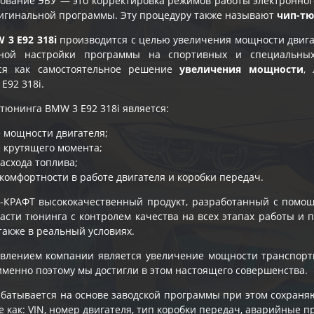
вание ЭБУ — это корректировка режимов работы электронного
игинальной программы. Эту процедуру также называют
чип-т
3 E92 318i
производится с целью увеличения мощности двига
чной настройки программы на спортивных и специальны
ься как самостоятельное решение
увеличения мощности
,
E92 318i
.
тюнинга BMW 3 E92 318i является:
 мощности двигателя;
 крутящего момента;
асхода топлива;
комфортности в работе двигателя и коробки передач.
-КРАФТ высококачественный продукт, разработанный с помо
ласти тюнинга с контролем качества на всех этапах работы и
также в реальный условиях.
влением компании является увеличение мощности транспорт
именно поэтому мы достигли в этом настоящего совершенства.
батывается на основе заводской программы при этом сохран
е как: VIN, номер двигателя, тип коробки передач, аварийные п