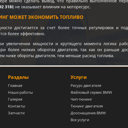
ере можно сделать вывод, что правильно выполненное пе
2 318i
) не оказывает влияния на моторесурс.
ИНГ МОЖЕТ ЭКОНОМИТЬ ТОПЛИВО
ости достигается за счет более точных регулировок и под
тся более эффективно.
ри увеличении мощности и крутящего момента логика рабо
ри более низких оборотах двигателя, так как он раньше до
ем ниже обороты двигателя, тем меньше расход топлива.
Разделы
Услуги
Главная
Ресурс двигателя
Наши работы
Файловый сервис BMW
Галерея
Чип-тюнинг
Контакты
Тюнинг двигателя
Запчасти
Дооснащение BMW
Все услуги