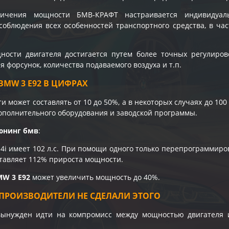
личения мощности БМВ-КРАФТ настраивается индивидуал
соблюдения всех особенностей транспортного средства, в час
ости двигателя достигается путем более точных регулирово
 форсунок, количества подаваемого воздуха и т.п.
MW 3 E92 В ЦИФРАХ
 может составлять от 10 до 50%, а в некоторых случаях до 100
ополнительного оборудования и заводской программы.
юнинг бмв
:
4i имеет 102 л.с. При помощи одного только перепрограммиро
оставляет 112% прироста мощности.
MW 3 E92
может увеличить мощность до 40%.
ПРОИЗВОДИТЕЛИ НЕ СДЕЛАЛИ ЭТОГО
вынужден идти на компромисс между мощностью двигателя