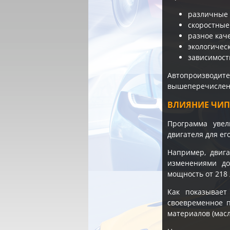
различные 
скоростные
разное кач
экологичес
зависимост
Автопроизводи
вышеперечисленн
ВЛИЯНИЕ ЧИП
Программа увел
двигателя для е
Например, двиг
изменениями до
мощность от 218 
Как показывает
своевременное п
материалов (масл