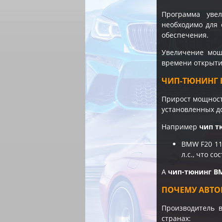
Программа уве
необходимо для 
обеспечения.
Увеличение мощн
времени открытия
ЧИП-ТЮНИНГ B
Прирост мощности
установленных д
Например
чип т
BMW F20 11
л.с., что с
А
чип-тюнинг B
ПОЧЕМУ АВТО
Производитель 
странах: