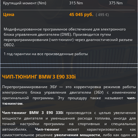
Крутящий момент (Nm)
315 Nm
375 Nm
Цена
45 045 руб.
( 495 €)
Модифицированное программное обеспечение для электронного
блока управления двигателем (DME). Производится путем
перепрограммирования (чип-тюнинг) через диагностический разъем
OBD2.
1 год гарантии на все произведенные работы
ЧИП-ТЮНИНГ BMW 3 E90 330i
Перепрограммирование ЭБУ — это корректировка режимов работы
электронного блока управления двигателем (ЭБУ) с изменением
оригинальной программы. Эту процедуру также называют
чип-
тюнингом
.
Чип-тюнинг BMW 3 E90 330i
производится с целью увеличения
мощности двигателя и уменьшения расхода топлива, иногда для
точной настройки программы на спортивных и специальных
автомобилях.
Чип-тюнинг
может характеризоваться как
самостоятельное решение
увеличения мощности
, либо как один из