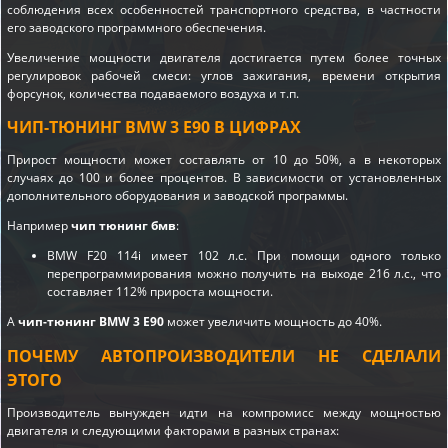
соблюдения всех особенностей транспортного средства, в частности
его заводского программного обеспечения.
Увеличение мощности двигателя достигается путем более точных
регулировок рабочей смеси: углов зажигания, времени открытия
форсунок, количества подаваемого воздуха и т.п.
ЧИП-ТЮНИНГ BMW 3 E90 В ЦИФРАХ
Прирост мощности может составлять от 10 до 50%, а в некоторых
случаях до 100 и более процентов. В зависимости от установленных
дополнительного оборудования и заводской программы.
Например
чип тюнинг бмв
:
BMW F20 114i имеет 102 л.с. При помощи одного только
перепрограммирования можно получить на выходе 216 л.с., что
составляет 112% прироста мощности.
А
чип-тюнинг BMW 3 E90
может увеличить мощность до 40%.
ПОЧЕМУ АВТОПРОИЗВОДИТЕЛИ НЕ СДЕЛАЛИ
ЭТОГО
Производитель вынужден идти на компромисс между мощностью
двигателя и следующими факторами в разных странах: