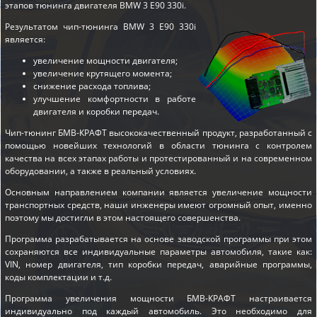
этапов
тюнинга двигателя BMW 3 E90 330i
.
Результатом чип-тюнинга BMW 3 E90 330i
является:
увеличение мощности двигателя;
увеличение крутящего момента;
снижение расхода топлива;
улучшение комфортности в работе
двигателя и коробки передач.
Чип-тюнинг БМВ-КРАФТ высококачественный продукт, разработанный с
помощью новейших технологий в области тюнинга с контролем
качества на всех этапах работы и протестированный и на современном
оборудовании, а также в реальный условиях.
Основным направлением компании является увеличение мощности
транспортных средств, наши инженеры имеют огромный опыт, именно
поэтому мы достигли в этом настоящего совершенства.
Программа разрабатывается на основе заводской программы при этом
сохраняются все индивидуальные параметры автомобиля, такие как:
VIN, номер двигателя, тип коробки передач, аварийные программы,
коды комплектации и т.д.
Программа увеличения мощности БМВ-КРАФТ настраивается
индивидуально под каждый автомобиль. Это необходимо для