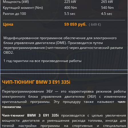
Мощность (kW)
225 kW
265 kW
Крутящий момент (Nm)
400 Nm
540 Nm
Разгон до 100
5.5 sec
4.5 sec
Цена
59 059 руб.
( 649 €)
Модифицированное программное обеспечение для электронного
блока управления двигателем (DME). Производится путем
перепрограммирования (чип-тюнинг) через диагностический разъем
OBD2.
1 год гарантии на все произведенные работы
ЧИП-ТЮНИНГ BMW 3 E91 335i
Перепрограммирование ЭБУ — это корректировка режимов работы
электронного блока управления двигателем (ЭБУ) с изменением
оригинальной программы. Эту процедуру также называют
чип-
тюнингом
.
Чип-тюнинг BMW 3 E91 335i
производится с целью увеличения
мощности двигателя и уменьшения расхода топлива, иногда для
точной настройки программы на спортивных и специальных