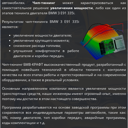
автомобилях.
Чип-тюнинг
может характеризоваться как
самостоятельное решение
увеличения мощности
, либо как один из
этапов
тюнинга двигателя BMW 3 E91 335i
.
Результатом чип-тюнинга BMW 3 E91 335i
является:
увеличение мощности двигателя;
увеличение крутящего момента;
снижение расхода топлива;
улучшение комфортности в работе
двигателя и коробки передач.
Чип-тюнинг БМВ-КРАФТ высококачественный продукт, разработанный с
помощью новейших технологий в области тюнинга с контролем
качества на всех этапах работы и протестированный и на современном
оборудовании, а также в реальный условиях.
Основным направлением компании является увеличение мощности
транспортных средств, наши инженеры имеют огромный опыт, именно
поэтому мы достигли в этом настоящего совершенства.
Программа разрабатывается на основе заводской программы при этом
сохраняются все индивидуальные параметры автомобиля, такие как:
VIN, номер двигателя, тип коробки передач, аварийные программы,
коды комплектации и т.д.