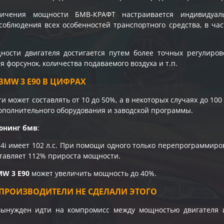
личения мощности БМВ-КРАФТ настраивается индивидуал
соблюдения всех особенностей транспортного средства, в час
ости двигателя достигается путем более точных регулирово
 форсунок, количества подаваемого воздуха и т.п.
MW 3 E90 В ЦИФРАХ
 может составлять от 10 до 50%, а в некоторых случаях до 100
ополнительного оборудования и заводской программы.
юнинг бмв
:
4i имеет 102 л.с. При помощи одного только перепрограммиро
оставляет 112% прироста мощности.
MW 3 E90
может увеличить мощность до 40%.
ПРОИЗВОДИТЕЛИ НЕ СДЕЛАЛИ ЭТОГО
вынужден идти на компромисс между мощностью двигателя