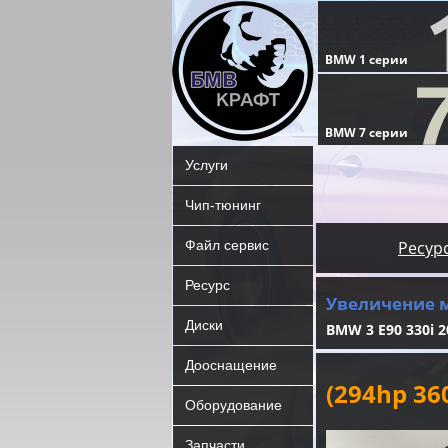
Услуги
Чип-тюнинг
Файл сервис
Ресур
Ресурс
Увеличение 
Диски
BMW 3 E90 330i 2
Дооснащение
(294hp 3
Оборудование
Запчасти