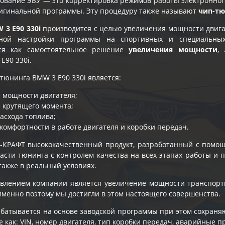
вание ЭБУ — это корректировка режимов работы электронного
игинальной программы. Эту процедуру также называют
чип-т
3 E90 330i
производится с целью увеличения мощности двига
чной настройки программы на спортивных и специальны
ься как самостоятельное решение
увеличения мощности
,
E90 330i
.
тюнинга BMW 3 E90 330i является:
 мощности двигателя;
 крутящего момента;
асхода топлива;
комфортности в работе двигателя и коробки передач.
-КРАФТ высококачественный продукт, разработанный с помо
ласти тюнинга с контролем качества на всех этапах работы и
также в реальный условиях.
влением компании является увеличение мощности транспорт
именно поэтому мы достигли в этом настоящего совершенства.
батывается на основе заводской программы при этом сохран
е как: VIN, номер двигателя, тип коробки передач, аварийные п