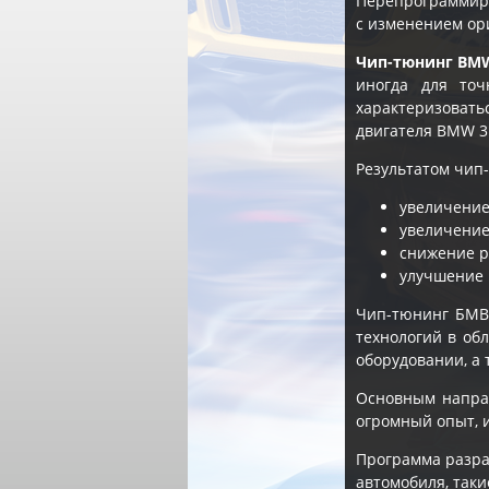
Перепрограммиро
с изменением ор
Чип-тюнинг BMW 
иногда для то
характеризоват
двигателя BMW 3 
Результатом чип-
увеличение
увеличение
снижение р
улучшение 
Чип-тюнинг БМВ
технологий в об
оборудовании, а 
Основным напра
огромный опыт, 
Программа разра
автомобиля, таки