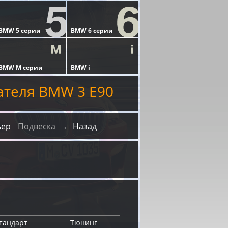
ателя BMW 3 E90
ьер
Подвеска
← Назад
тандарт
Тюнинг