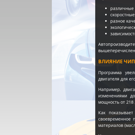
различные 
скоростные
разное кач
экологичес
зависимост
Автопроизводи
вышеперечисленн
ВЛИЯНИЕ ЧИП
Программа увел
двигателя для е
Например, двиг
изменениями до
мощность от 218 
Как показывает
своевременное п
материалов (масл