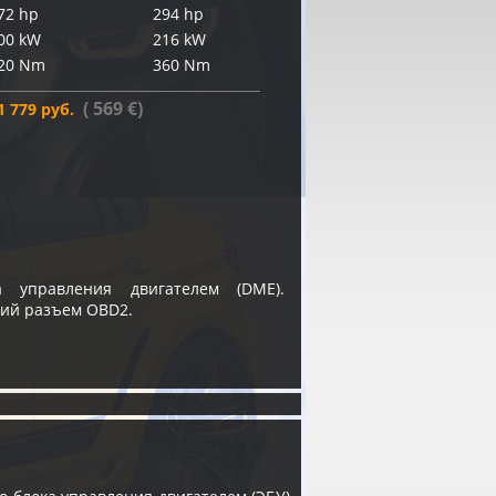
72 hp
294 hp
00 kW
216 kW
20 Nm
360 Nm
( 569 €)
1 779 руб.
 управления двигателем (DME).
кий разъем OBD2.