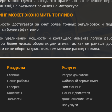
ере можно сделать вывод, что правильно выполненное пе
0 330i
) не оказывает влияния на моторесурс.
ИНГ МОЖЕТ ЭКОНОМИТЬ ТОПЛИВО
ости достигается за счет более точных регулировок и под
тся более эффективно.
ри увеличении мощности и крутящего момента логика рабо
ри более низких оборотах двигателя, так как он раньше до
ем ниже обороты двигателя, тем меньше расход топлива.
Разделы
Услуги
Главная
Ресурс двигателя
Наши работы
Файловый сервис BMW
Галерея
Чип-тюнинг
Контакты
Тюнинг двигателя
Запчасти
Дооснащение BMW
Все услуги