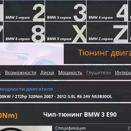
Тюнинг двиг
с
Возможности
Диски
Мощность
Глушители
Интер
мощности двигателя
00kW / 272hp 320Nm 2007 - 2012 3.0L R6 24V N53B30OL
60Nm)
Чип-тюнинг BMW 3 E90
Спецификация
С