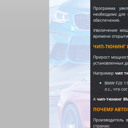
Программа уве
необходимо для 
обеспечения.
Увеличение мощн
времени открытия
ЧИП-ТЮНИНГ B
Прирост мощности
установленных д
Например
чип т
BMW F20 11
л.с., что с
А
чип-тюнинг B
ПОЧЕМУ АВТО
Производитель 
странах: