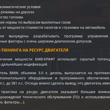
климатические условия
 режимы на дорогах
ество топлива
кие нормы по выбросам выхлопных газов
ь от мощности стоимости налогов и страховки на автомобиль
тели вынуждены разрабатывать программу управления
ые факторы с очень широким диапазоном допусков.
-ТЮНИНГА НА РЕСУРС ДВИГАТЕЛЯ
ичения мощности БМВ-КРАФТ использует скрытый потенц
го дальнейших модификаций.
атель BMW, объемом 3.0 л. дизель, выпускается на протяж
полнительного оборудования и программного обеспечения
л.с. до 381 л.с. Отсюда можно сделать вывод, что двигатель им
 практика на ресурс двигателя оказывает большее влиян
рохождение технического обслуживания (ТО) и использовани
о, фильтры….).