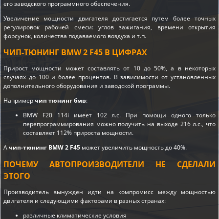
его заводского программного обеспечения.
Увеличение мощности двигателя достигается путем более точных
регулировок рабочей смеси: углов зажигания, времени открытия
форсунок, количества подаваемого воздуха и т.п.
ЧИП-ТЮНИНГ BMW 2 F45 В ЦИФРАХ
Прирост мощности может составлять от 10 до 50%, а в некоторых
случаях до 100 и более процентов. В зависимости от установленных
дополнительного оборудования и заводской программы.
Например
чип тюнинг бмв
:
BMW F20 114i имеет 102 л.с. При помощи одного только
перепрограммирования можно получить на выходе 216 л.с., что
составляет 112% прироста мощности.
А
чип-тюнинг BMW 2 F45
может увеличить мощность до 40%.
ПОЧЕМУ АВТОПРОИЗВОДИТЕЛИ НЕ СДЕЛАЛИ
ЭТОГО
Производитель вынужден идти на компромисс между мощностью
двигателя и следующими факторами в разных странах:
различные климатические условия