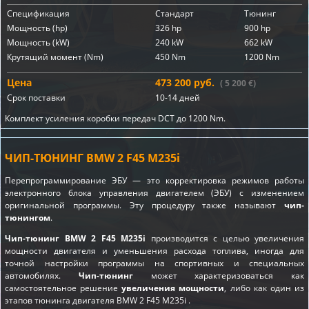
Спецификация
Стандарт
Тюнинг
Мощность (hp)
326 hp
900 hp
Мощность (kW)
240 kW
662 kW
Крутящий момент (Nm)
450 Nm
1200 Nm
Цена
473 200 руб.
( 5 200 €)
Срок поставки
10-14 дней
Комплект усиления коробки передач DCT до 1200 Nm.
ЧИП-ТЮНИНГ BMW 2 F45 M235i
Перепрограммирование ЭБУ — это корректировка режимов работы
электронного блока управления двигателем (ЭБУ) с изменением
оригинальной программы. Эту процедуру также называют
чип-
тюнингом
.
Чип-тюнинг BMW 2 F45 M235i
производится с целью увеличения
мощности двигателя и уменьшения расхода топлива, иногда для
точной настройки программы на спортивных и специальных
автомобилях.
Чип-тюнинг
может характеризоваться как
самостоятельное решение
увеличения мощности
, либо как один из
этапов
тюнинга двигателя BMW 2 F45 M235i
.