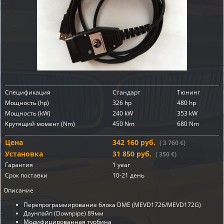
Спецификация
Стандарт
Тюнинг
Мощность (hp)
326 hp
480 hp
Мощность (kW)
240 kW
353 kW
Крутящий момент (Nm)
450 Nm
680 Nm
Цена
342 160 руб.
( 3 760 €)
Установка
31 850 руб.
( 350 €)
Гарантия
1 year
Срок поставки
10-21 день
Описание
Перепрограммирование блока DME (MEVD1726/MEVD172G)
Даунпайп (Downpipe) 89мм
Модифицированная турбина