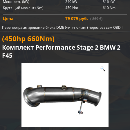
Мощность (kW)
240 kW
316 kW
Крутящий момент (Nm)
450 Nm
610 Nm
Цена
79 079 руб.
( 869 €)
Перепрограммирование блока DME (чип-тюнинг) через разъем OBD II
(450hp 660Nm)
Комплект Performance Stage 2 BMW 2
F45