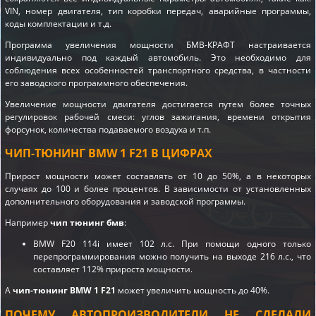
VIN, номер двигателя, тип коробки передач, аварийные программы,
коды комплектации и т.д.
Программа увеличения мощности БМВ-КРАФТ настраивается
индивидуально под каждый автомобиль. Это необходимо для
соблюдения всех особенностей транспортного средства, в частности
его заводского программного обеспечения.
Увеличение мощности двигателя достигается путем более точных
регулировок рабочей смеси: углов зажигания, времени открытия
форсунок, количества подаваемого воздуха и т.п.
ЧИП-ТЮНИНГ BMW 1 F21 В ЦИФРАХ
Прирост мощности может составлять от 10 до 50%, а в некоторых
случаях до 100 и более процентов. В зависимости от установленных
дополнительного оборудования и заводской программы.
Например
чип тюнинг бмв
:
BMW F20 114i имеет 102 л.с. При помощи одного только
перепрограммирования можно получить на выходе 216 л.с., что
составляет 112% прироста мощности.
А
чип-тюнинг BMW 1 F21
может увеличить мощность до 40%.
ПОЧЕМУ АВТОПРОИЗВОДИТЕЛИ НЕ СДЕЛАЛИ