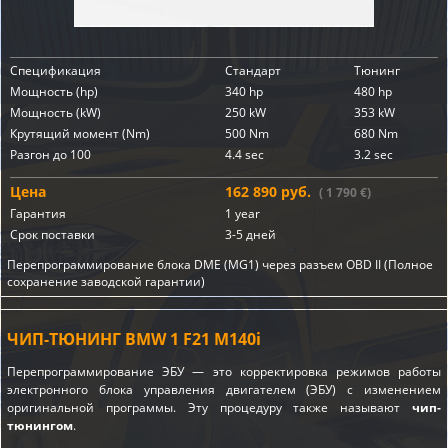
Спецификация
Стандарт
Тюнинг
Мощность (hp)
340 hp
480 hp
Мощность (kW)
250 kW
353 kW
Крутящий момент (Nm)
500 Nm
680 Nm
Разгон до 100
4.4 sec
3.2 sec
Цена
162 890 руб.
( 1 790 €)
Гарантия
1 year
Срок поставки
3-5 дней
Перепрограммирование блока DME (MG1) через разъем OBD II (Полное
сохранение заводской гарантии)
ЧИП-ТЮНИНГ BMW 1 F21 M140i
Перепрограммирование ЭБУ — это корректировка режимов работы
электронного блока управления двигателем (ЭБУ) с изменением
оригинальной программы. Эту процедуру также называют
чип-
тюнингом
.