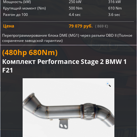
Мощность (kW)
250 kW
316 kW
Крутящий момент (Nm)
500 Nm
610 Nm
Разгон до 100
4.4 sec
3.6 sec
Цена
79 079 руб.
( 869 €)
Перепрограммирование блока DME (MG1) через разъем OBD II (Полное
сохранение заводской гарантии)
(480hp 680Nm)
Комплект Performance Stage 2 BMW 1
F21