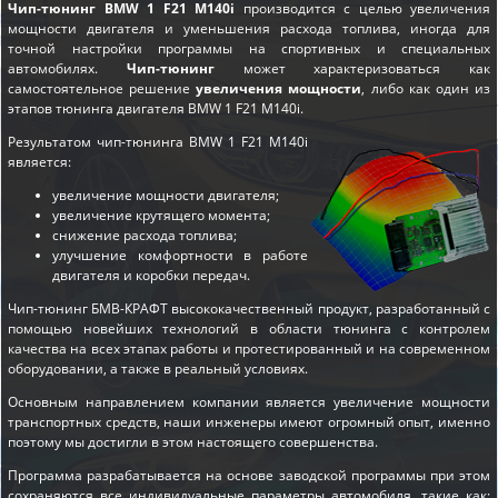
Чип-тюнинг BMW 1 F21 M140i
производится с целью увеличения
мощности двигателя и уменьшения расхода топлива, иногда для
точной настройки программы на спортивных и специальных
автомобилях.
Чип-тюнинг
может характеризоваться как
самостоятельное решение
увеличения мощности
, либо как один из
этапов
тюнинга двигателя BMW 1 F21 M140i
.
Результатом чип-тюнинга BMW 1 F21 M140i
является:
увеличение мощности двигателя;
увеличение крутящего момента;
снижение расхода топлива;
улучшение комфортности в работе
двигателя и коробки передач.
Чип-тюнинг БМВ-КРАФТ высококачественный продукт, разработанный с
помощью новейших технологий в области тюнинга с контролем
качества на всех этапах работы и протестированный и на современном
оборудовании, а также в реальный условиях.
Основным направлением компании является увеличение мощности
транспортных средств, наши инженеры имеют огромный опыт, именно
поэтому мы достигли в этом настоящего совершенства.
Программа разрабатывается на основе заводской программы при этом
сохраняются все индивидуальные параметры автомобиля, такие как: