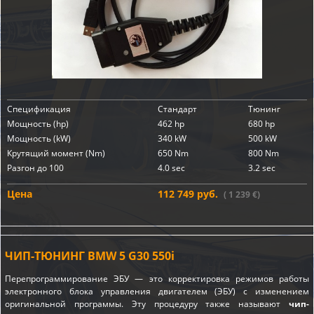
Спецификация
Стандарт
Тюнинг
Мощность (hp)
462 hp
680 hp
Мощность (kW)
340 kW
500 kW
Крутящий момент (Nm)
650 Nm
800 Nm
Разгон до 100
4.0 sec
3.2 sec
Цена
112 749 руб.
( 1 239 €)
ЧИП-ТЮНИНГ BMW 5 G30 550i
Перепрограммирование ЭБУ — это корректировка режимов работы
электронного блока управления двигателем (ЭБУ) с изменением
оригинальной программы. Эту процедуру также называют
чип-