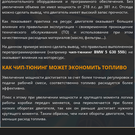
дополнительного оборудования и программного обеспечения. Без
увеличения объема он имел мощность от 218 л.с. до 381 л.с. Отсюда
можно сделать вывод, что двигатель имеет высокий запас прочности.
Как показывает практика на ресурс двигателя оказывает большее
влияние его правильная эксплуатация – своевременное прохождение
технического обслуживания (ТО) и использование при этом
качественных расходных материалов (масло, фильтры….).
На данном примере можно сделать вывод, что правильно выполненное
перепрограммирование (например
чип-тюнинг BMW 5 G30 550i
) не
оказывает влияния на моторесурс.
КАК ЧИП-ТЮНИНГ МОЖЕТ ЭКОНОМИТЬ ТОПЛИВО
Увеличение мощности достигается за счет более точных регулировок и
подачи рабочей смеси, соответственно топливо расходуется более
эффективно.
Плюс к этому при увеличении мощности и крутящего момента логика
работы коробки передач меняется, она переключается при более
низких оборотах двигателя, так как он раньше достигает нужного
крутящего момента. Таким образом, чем ниже обороты двигателя, тем
меньше расход топлива.