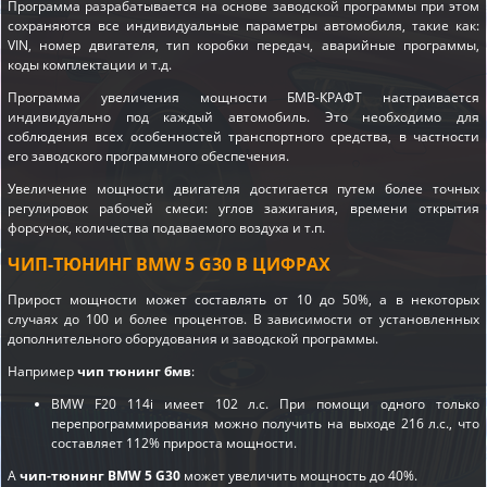
Программа разрабатывается на основе заводской программы при этом
сохраняются все индивидуальные параметры автомобиля, такие как:
VIN, номер двигателя, тип коробки передач, аварийные программы,
коды комплектации и т.д.
Программа увеличения мощности БМВ-КРАФТ настраивается
индивидуально под каждый автомобиль. Это необходимо для
соблюдения всех особенностей транспортного средства, в частности
его заводского программного обеспечения.
Увеличение мощности двигателя достигается путем более точных
регулировок рабочей смеси: углов зажигания, времени открытия
форсунок, количества подаваемого воздуха и т.п.
ЧИП-ТЮНИНГ BMW 5 G30 В ЦИФРАХ
Прирост мощности может составлять от 10 до 50%, а в некоторых
случаях до 100 и более процентов. В зависимости от установленных
дополнительного оборудования и заводской программы.
Например
чип тюнинг бмв
:
BMW F20 114i имеет 102 л.с. При помощи одного только
перепрограммирования можно получить на выходе 216 л.с., что
составляет 112% прироста мощности.
А
чип-тюнинг BMW 5 G30
может увеличить мощность до 40%.