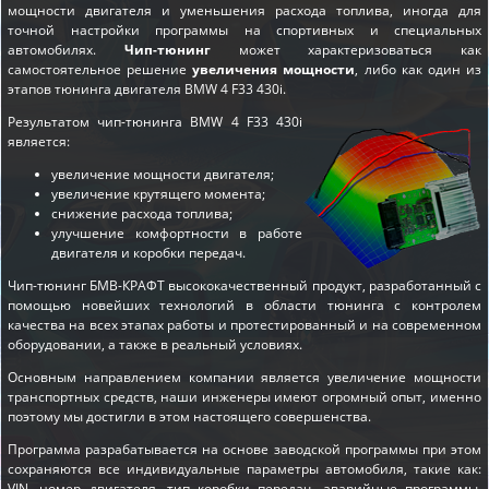
мощности двигателя и уменьшения расхода топлива, иногда для
точной настройки программы на спортивных и специальных
автомобилях.
Чип-тюнинг
может характеризоваться как
самостоятельное решение
увеличения мощности
, либо как один из
этапов
тюнинга двигателя BMW 4 F33 430i
.
Результатом чип-тюнинга BMW 4 F33 430i
является:
увеличение мощности двигателя;
увеличение крутящего момента;
снижение расхода топлива;
улучшение комфортности в работе
двигателя и коробки передач.
Чип-тюнинг БМВ-КРАФТ высококачественный продукт, разработанный с
помощью новейших технологий в области тюнинга с контролем
качества на всех этапах работы и протестированный и на современном
оборудовании, а также в реальный условиях.
Основным направлением компании является увеличение мощности
транспортных средств, наши инженеры имеют огромный опыт, именно
поэтому мы достигли в этом настоящего совершенства.
Программа разрабатывается на основе заводской программы при этом
сохраняются все индивидуальные параметры автомобиля, такие как:
VIN, номер двигателя, тип коробки передач, аварийные программы,