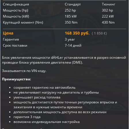
Спецификация
Стандарт
Тюнинг
Мощность (hp)
252 hp
302 hp
Мощность (kW)
185 kW
222 kW
Крутящий момент (Nm)
350 Nm
430 Nm
Цена
168 350 руб.
( 1 850 €)
Гарантия
3 year
Срок поставки
7-14 дней
Блок увеличения мощности dÄHLer устанавливается в разрез основной
проводки блока управления двигателем (DME).
Заказывается по VIN-коду.
Преимущества:
сохраняет гарантию на автомобиль
не увеличивает нагрузку на двигатель и турбины
уменьшает расход топлива
мощность достигается путем точных регулировок впрыска и
зажигания в нужные моменты времени
дополнительная мощность доступна во всех режимах
гарантия 3 года
возможна индивидуальная настройка