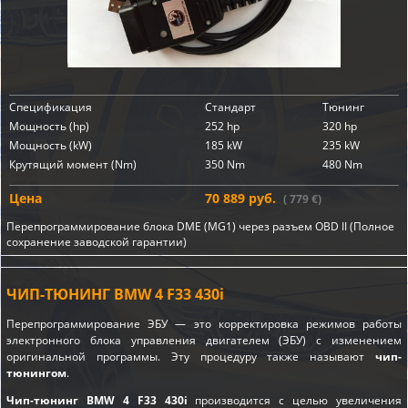
Спецификация
Стандарт
Тюнинг
Мощность (hp)
252 hp
320 hp
Мощность (kW)
185 kW
235 kW
Крутящий момент (Nm)
350 Nm
480 Nm
Цена
70 889 руб.
( 779 €)
Перепрограммирование блока DME (MG1) через разъем OBD II (Полное
сохранение заводской гарантии)
ЧИП-ТЮНИНГ BMW 4 F33 430i
Перепрограммирование ЭБУ — это корректировка режимов работы
электронного блока управления двигателем (ЭБУ) с изменением
оригинальной программы. Эту процедуру также называют
чип-
тюнингом
.
Чип-тюнинг BMW 4 F33 430i
производится с целью увеличения