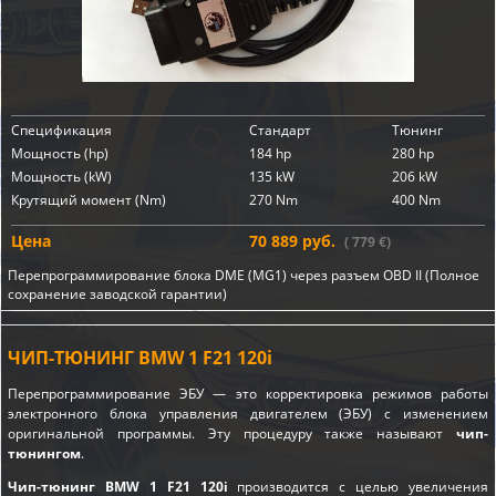
Спецификация
Стандарт
Тюнинг
Мощность (hp)
184 hp
280 hp
Мощность (kW)
135 kW
206 kW
Крутящий момент (Nm)
270 Nm
400 Nm
Цена
70 889 руб.
( 779 €)
Перепрограммирование блока DME (MG1) через разъем OBD II (Полное
сохранение заводской гарантии)
ЧИП-ТЮНИНГ BMW 1 F21 120i
Перепрограммирование ЭБУ — это корректировка режимов работы
электронного блока управления двигателем (ЭБУ) с изменением
оригинальной программы. Эту процедуру также называют
чип-
тюнингом
.
Чип-тюнинг BMW 1 F21 120i
производится с целью увеличения