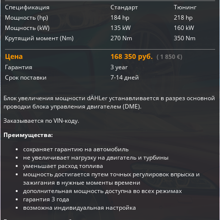
Спецификация
Стандарт
Тюнинг
Мощность (hp)
184 hp
218 hp
Мощность (kW)
135 kW
160 kW
Крутящий момент (Nm)
270 Nm
350 Nm
Цена
168 350 руб.
( 1 850 €)
Гарантия
3 year
Срок поставки
7-14 дней
Блок увеличения мощности dÄHLer устанавливается в разрез основной
проводки блока управления двигателем (DME).
Заказывается по VIN-коду.
Преимущества:
сохраняет гарантию на автомобиль
не увеличивает нагрузку на двигатель и турбины
уменьшает расход топлива
мощность достигается путем точных регулировок впрыска и
зажигания в нужные моменты времени
дополнительная мощность доступна во всех режимах
гарантия 3 года
возможна индивидуальная настройка