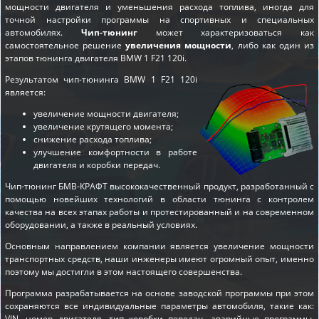
мощности двигателя и уменьшения расхода топлива, иногда для
точной настройки программы на спортивных и специальных
автомобилях.
Чип-тюнинг
может характеризоваться как
самостоятельное решение
увеличения мощности
, либо как один из
этапов
тюнинга двигателя BMW 1 F21 120i
.
Результатом чип-тюнинга BMW 1 F21 120i
является:
увеличение мощности двигателя;
увеличение крутящего момента;
снижение расхода топлива;
улучшение комфортности в работе
двигателя и коробки передач.
Чип-тюнинг БМВ-КРАФТ высококачественный продукт, разработанный с
помощью новейших технологий в области тюнинга с контролем
качества на всех этапах работы и протестированный и на современном
оборудовании, а также в реальный условиях.
Основным направлением компании является увеличение мощности
транспортных средств, наши инженеры имеют огромный опыт, именно
поэтому мы достигли в этом настоящего совершенства.
Программа разрабатывается на основе заводской программы при этом
сохраняются все индивидуальные параметры автомобиля, такие как:
VIN, номер двигателя, тип коробки передач, аварийные программы,