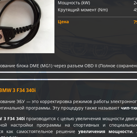
Мощность (kW)
2
Крутящий момент (Nm)
4
Цена
7
вание блока DME (MG1) через разъем OBD II (Полное сохранен
MW 3 F34 340i
вание ЭБУ — это корректировка режимов работы электронного
игинальной программы. Эту процедуру также называют
чип-т
3 F34 340i
производится с целью увеличения мощности двига
чной настройки программы на спортивных и специальны
ься как самостоятельное решение
увеличения мощности
,