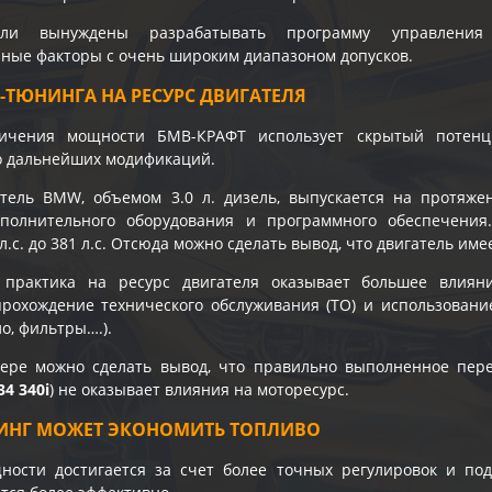
тели вынуждены разрабатывать программу управления
ые факторы с очень широким диапазоном допусков.
-ТЮНИНГА НА РЕСУРС ДВИГАТЕЛЯ
ичения мощности БМВ-КРАФТ использует скрытый потенц
го дальнейших модификаций.
атель BMW, объемом 3.0 л. дизель, выпускается на протяж
полнительного оборудования и программного обеспечения
л.с. до 381 л.с. Отсюда можно сделать вывод, что двигатель им
 практика на ресурс двигателя оказывает большее влиян
рохождение технического обслуживания (ТО) и использовани
о, фильтры….).
ере можно сделать вывод, что правильно выполненное пе
4 340i
) не оказывает влияния на моторесурс.
ИНГ МОЖЕТ ЭКОНОМИТЬ ТОПЛИВО
ости достигается за счет более точных регулировок и под