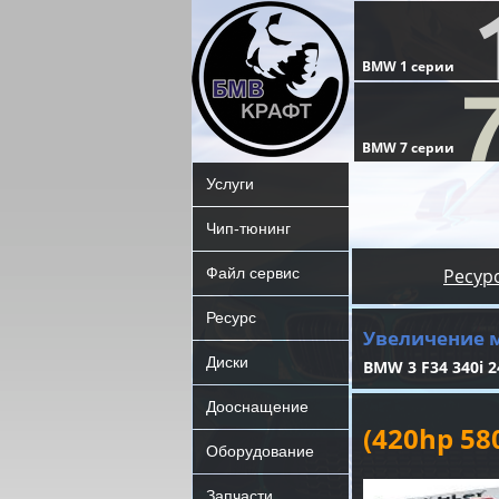
Услуги
Чип-тюнинг
Файл сервис
Ресур
Ресурс
Увеличение 
Диски
BMW 3 F34 340i 2
Дооснащение
(420hp 5
Оборудование
Запчасти