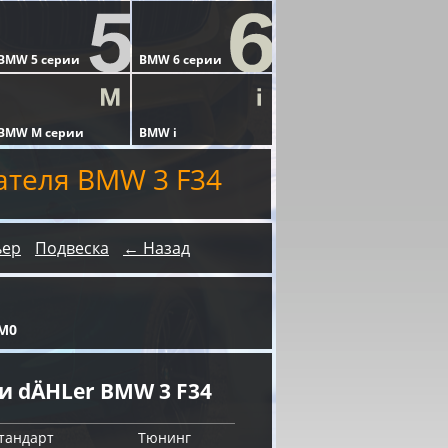
ателя BMW 3 F34
ьер
Подвеска
← Назад
0M0
 dÄHLer BMW 3 F34
тандарт
Тюнинг