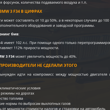
 форсунок, количества подаваемого воздуха и т.п.
MW 3 F34 В ЦИФРАХ
 может составлять от 10 до 50%, а в некоторых случаях до 100
ополнительного оборудования и заводской программы.
юнинг бмв
:
4i имеет 102 л.с. При помощи одного только перепрограммиро
оставляет 112% прироста мощности.
MW 3 F34
может увеличить мощность до 40%.
ПРОИЗВОДИТЕЛИ НЕ СДЕЛАЛИ ЭТОГО
вынужден идти на компромисс между мощностью двигателя
климатические условия
 режимы на дорогах
ество топлива
кие нормы по выбросам выхлопных газов
ь от мощности стоимости налогов и страховки на автомобиль