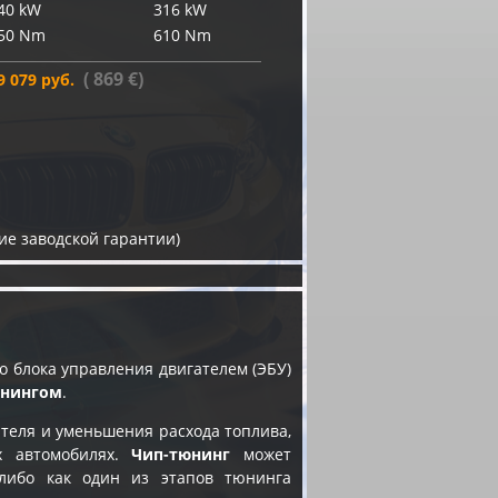
40 kW
316 kW
50 Nm
610 Nm
( 869 €)
9 079 руб.
ие заводской гарантии)
 блока управления двигателем (ЭБУ)
юнингом
.
теля и уменьшения расхода топлива,
х автомобилях.
Чип-тюнинг
может
 либо как один из этапов
тюнинга