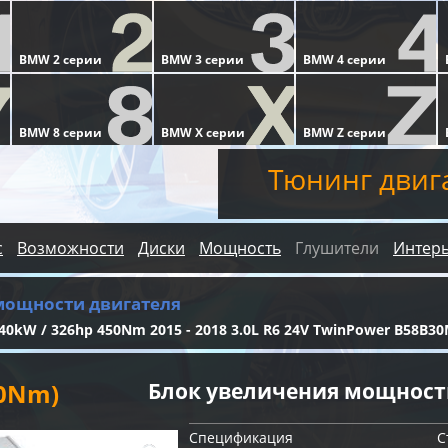
Тюнинг двиг
с
Возможности
Диски
Мощность
Глушители
Интер
мощности двигателя
40kW / 326hp 450Nm 2015 - 2018 3.0L R6 24V TwinPower B58B3
80Nm)
Блок увеличения мощности
Спецификация
С