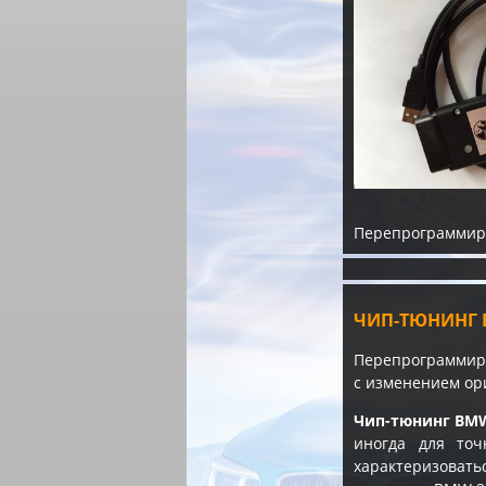
Перепрограммиро
ЧИП-ТЮНИНГ B
Перепрограммиро
с изменением ор
Чип-тюнинг BMW 
иногда для то
характеризоват