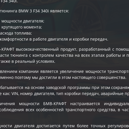
F34 340i
.
тюнинга BMW 3 F34 340i является:
 мощности двигателя;
 крутящего момента;
асхода топлива;
комфортности в работе двигателя и коробки передач.
-КРАФТ высококачественный продукт, разработанный с помо
ласти тюнинга с контролем качества на всех этапах работы и
также в реальный условиях.
влением компании является увеличение мощности транспорт
именно поэтому мы достигли в этом настоящего совершенства.
батывается на основе заводской программы при этом сохран
е как: VIN, номер двигателя, тип коробки передач, аварийные п
личения мощности БМВ-КРАФТ настраивается индивидуал
соблюдения всех особенностей транспортного средства, в час
ости двигателя достигается путем более точных регулирово