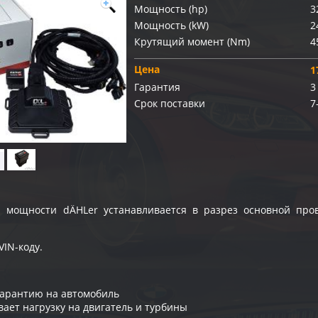
Мощность (hp)
3
Мощность (kW)
2
Крутящий момент (Nm)
4
Цена
1
Гарантия
3
Срок поставки
7
я мощности dÄHLer устанавливается в разрез основной про
VIN-коду.
гарантию на автомобиль
вает нагрузку на двигатель и турбины