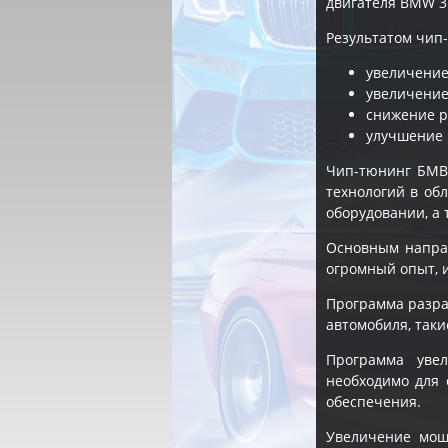
двигателя BMW 3 
Результатом чип-
увеличение
увеличение
снижение р
улучшение 
Чип-тюнинг БМВ
технологий в об
оборудовании, а 
Основным напра
огромный опыт, 
Программа разра
автомобиля, таки
Программа уве
необходимо для 
обеспечения.
Увеличение мощн