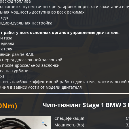
расход топлива
остигается путем точных регулировок впрыска и зажигания в
ьная мощность доступна во всех режимах
года
ндивидуальная настройка
т работу всех основных органов управления двигателя:
и газа
редвала
гателя
ивной рампе RAIL
а перед дроссельной заслонкой
а после дроссельной заслонки
ва на турбине
уха
остичь наиболее эффективной работы двигателя, максимальной
ичия в зависимости от модели двигателя
10Nm)
Чип-тюнинг Stage 1 BMW 3 
Спецификация
С
Мощность (hp)
3