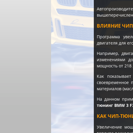
Автопроизводи
вышеперечисленн
ВЛИЯНИЕ ЧИП
Программа увел
двигателя для е
Например, двиг
изменениями до
мощность от 218 
Как показывает
своевременное п
материалов (масл
На данном прим
тюнинг BMW 3 F3
КАК ЧИП-ТЮН
Увеличение мощн