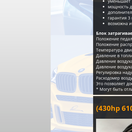
уменьшает 
мощность д
дополнител
гарантия 3 
возможна и
Блок затрагивае
Положение педал
Положение расп
Температура дви
Давление в топл
Давление воздух
Давление воздух
Регулировка наду
Расходомер возд
Это позволяет д
* Могут быть отл
(430hp 6