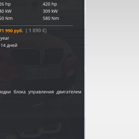
26 hp
420 hp
40 kW
309 kW
50 Nm
580 Nm
( 1 890 €)
71 990 руб.
 year
-14 дней
водки блока управления двигателем