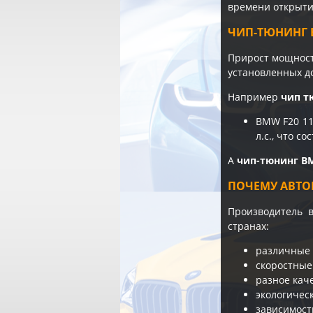
времени открытия
ЧИП-ТЮНИНГ B
Прирост мощности
установленных д
Например
чип т
BMW F20 11
л.с., что с
А
чип-тюнинг B
ПОЧЕМУ АВТО
Производитель 
странах:
различные 
скоростные
разное кач
экологичес
зависимост