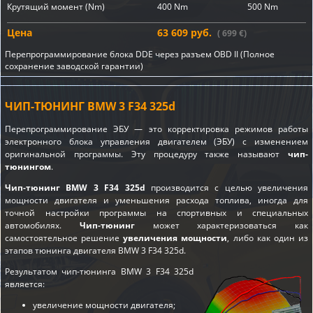
Крутящий момент (Nm)
400 Nm
500 Nm
Цена
63 609 руб.
( 699 €)
Перепрограммирование блока DDE через разъем OBD II (Полное
сохранение заводской гарантии)
ЧИП-ТЮНИНГ BMW 3 F34 325d
Перепрограммирование ЭБУ — это корректировка режимов работы
электронного блока управления двигателем (ЭБУ) с изменением
оригинальной программы. Эту процедуру также называют
чип-
тюнингом
.
Чип-тюнинг BMW 3 F34 325d
производится с целью увеличения
мощности двигателя и уменьшения расхода топлива, иногда для
точной настройки программы на спортивных и специальных
автомобилях.
Чип-тюнинг
может характеризоваться как
самостоятельное решение
увеличения мощности
, либо как один из
этапов
тюнинга двигателя BMW 3 F34 325d
.
Результатом чип-тюнинга BMW 3 F34 325d
является:
увеличение мощности двигателя;