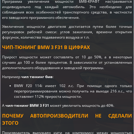
Программа увеличения мощности БМВ-КРАФТ настраивается
индивидуально под каждый автомобиль. Это необходимо для
соблюдения всех особенностей транспортного средства, в частности
его заводского программного обеспечения.
Увеличение мощности двигателя достигается путем более точных
регулировок рабочей смеси: углов зажигания, времени открытия
форсунок, количества подаваемого воздуха и т.п.
ЧИП-ТЮНИНГ BMW 3 F31 В ЦИФРАХ
Прирост мощности может составлять от 10 до 50%, а в некоторых
случаях до 100 и более процентов. В зависимости от установленных
дополнительного оборудования и заводской программы.
Например
чип тюнинг бмв
:
BMW F20 114i имеет 102 л.с. При помощи одного только
перепрограммирования можно получить на выходе 216 л.с., что
составляет 112% прироста мощности.
А
чип-тюнинг BMW 3 F31
может увеличить мощность до 40%.
ПОЧЕМУ АВТОПРОИЗВОДИТЕЛИ НЕ СДЕЛАЛИ
ЭТОГО
Производитель вынужден идти на компромисс между мощностью