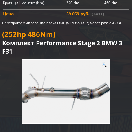
Крутящий момент (Nm)
320 Nm
460 Nm
Цена
59 059 руб.
( 649 €)
Перепрограммирование блока DME (чип-тюнинг) через разъем OBD II
(252hp 486Nm)
Комплект Performance Stage 2 BMW 3
F31