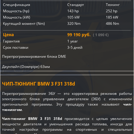
Спецификация
Стандарт
Тюнинг
Мощность (hp)
143 hp
252 hp
Мощность (kW)
105 kW
185 kW
Крутящий момент (Nm)
320 Nm
486 Nm
Цена
99 190 руб.
( 1 090 €)
Гарантия
1 year
Срок поставки
3-5 дней
Перепрограммирование блока DME
Даунпайп (Downpipe) 63мм
ЧИП-ТЮНИНГ BMW 3 F31 318d
Перепрограммирование ЭБУ — это корректировка режимов работы
электронного блока управления двигателем (ЭБУ) с изменением
оригинальной программы. Эту процедуру также называют
чип-
тюнингом
.
Чип-тюнинг BMW 3 F31 318d
производится с целью увеличения
мощности двигателя и уменьшения расхода топлива, иногда для
точной настройки программы на спортивных и специальных