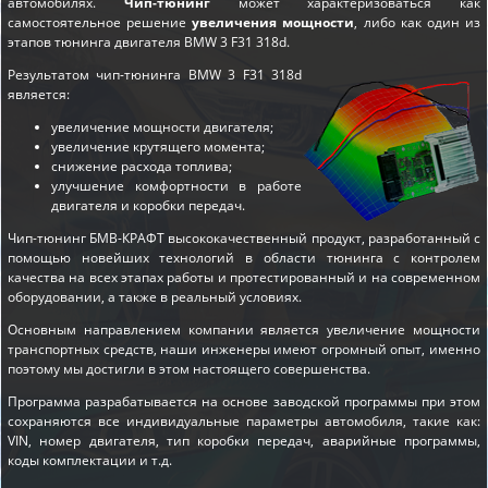
автомобилях.
Чип-тюнинг
может характеризоваться как
самостоятельное решение
увеличения мощности
, либо как один из
этапов
тюнинга двигателя BMW 3 F31 318d
.
Результатом чип-тюнинга BMW 3 F31 318d
является:
увеличение мощности двигателя;
увеличение крутящего момента;
снижение расхода топлива;
улучшение комфортности в работе
двигателя и коробки передач.
Чип-тюнинг БМВ-КРАФТ высококачественный продукт, разработанный с
помощью новейших технологий в области тюнинга с контролем
качества на всех этапах работы и протестированный и на современном
оборудовании, а также в реальный условиях.
Основным направлением компании является увеличение мощности
транспортных средств, наши инженеры имеют огромный опыт, именно
поэтому мы достигли в этом настоящего совершенства.
Программа разрабатывается на основе заводской программы при этом
сохраняются все индивидуальные параметры автомобиля, такие как:
VIN, номер двигателя, тип коробки передач, аварийные программы,
коды комплектации и т.д.