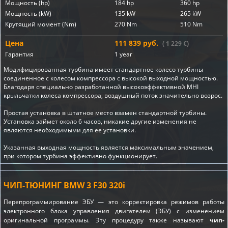
Мощность (hp)
184 hp
360 hp
Мощность (kW)
135 kW
265 kW
Крутящий момент (Nm)
270 Nm
510 Nm
Цена
111 839 руб.
( 1 229 €)
Гарантия
1 year
Модифицированная турбина имеет стандартное колесо турбины
соединенное с колесом компрессора с высокой выходной мощностью.
Благодаря специально разработанной высокоэффективной MHI
крыльчатки колеса компрессора, воздушный поток значительно возрос.
Простая установка в штатное место взамен стандартной турбины.
Установка займет около 6 часов, никакие другие изменения не
являются необходимыми для ее установки.
Указанная выходная мощность является максимальным значением,
при котором турбина эффективно функционирует.
ЧИП-ТЮНИНГ BMW 3 F30 320i
Перепрограммирование ЭБУ — это корректировка режимов работы
электронного блока управления двигателем (ЭБУ) с изменением
оригинальной программы. Эту процедуру также называют
чип-