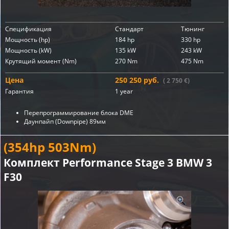
Спецификация
Стандарт
Тюнинг
Мощность (hp)
184 hp
330 hp
Мощность (kW)
135 kW
243 kW
Крутящий момент (Nm)
270 Nm
475 Nm
Цена
250 250 руб.
( 2 750 €)
Гарантия
1 year
Перепрограммирование блока DME
Даунпайп (Downpipe)
89мм
(354hp 503Nm)
Комплект Performance Stage 3 BMW 3
F30