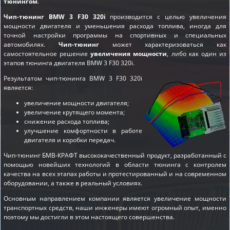
тюнингом
.
Чип-тюнинг BMW 3 F30 320i
производится с целью увеличения
мощности двигателя и уменьшения расхода топлива, иногда для
точной настройки программы на спортивных и специальных
автомобилях.
Чип-тюнинг
может характеризоваться как
самостоятельное решение
увеличения мощности
, либо как один из
этапов
тюнинга двигателя BMW 3 F30 320i
.
Результатом чип-тюнинга BMW 3 F30 320i
является:
увеличение мощности двигателя;
увеличение крутящего момента;
снижение расхода топлива;
улучшение комфортности в работе
двигателя и коробки передач.
Чип-тюнинг БМВ-КРАФТ высококачественный продукт, разработанный с
помощью новейших технологий в области тюнинга с контролем
качества на всех этапах работы и протестированный и на современном
оборудовании, а также в реальный условиях.
Основным направлением компании является увеличение мощности
транспортных средств, наши инженеры имеют огромный опыт, именно
поэтому мы достигли в этом настоящего совершенства.