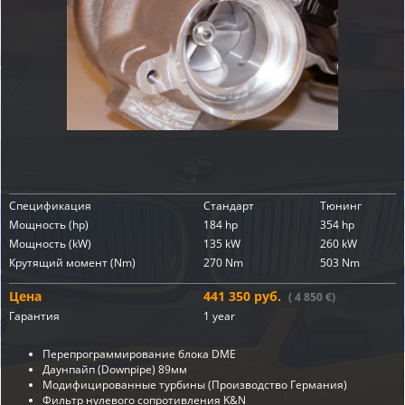
Спецификация
Стандарт
Тюнинг
Мощность (hp)
184 hp
354 hp
Мощность (kW)
135 kW
260 kW
Крутящий момент (Nm)
270 Nm
503 Nm
Цена
441 350 руб.
( 4 850 €)
Гарантия
1 year
Перепрограммирование блока DME
Даунпайп (Downpipe)
89мм
Модифицированные турбины (Производство Германия)
Фильтр нулевого сопротивления K&N