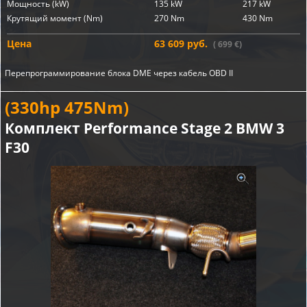
Мощность (kW)
135 kW
217 kW
Крутящий момент (Nm)
270 Nm
430 Nm
Цена
63 609 руб.
( 699 €)
Перепрограммирование блока DME через кабель OBD II
(330hp 475Nm)
Комплект Performance Stage 2 BMW 3
F30