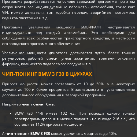
Программа разрабатывается на основе заводской программы при этом
сохраняются все индивидуальные параметры автомобиля, такие как:
VIN, номер двигателя, тип коробки передач, аварийные программы,
коды комплектации и т.д.
Программа увеличения мощности БМВ-КРАФТ настраивается
индивидуально под каждый автомобиль. Это необходимо для
соблюдения всех особенностей транспортного средства, в частности
его заводского программного обеспечения.
Увеличение мощности двигателя достигается путем более точных
регулировок рабочей смеси: углов зажигания, времени открытия
форсунок, количества подаваемого воздуха и т.п.
ЧИП-ТЮНИНГ BMW 3 F30 В ЦИФРАХ
Прирост мощности может составлять от 10 до 50%, а в некоторых
случаях до 100 и более процентов. В зависимости от установленных
дополнительного оборудования и заводской программы.
Например
чип тюнинг бмв
:
BMW F20 114i имеет 102 л.с. При помощи одного только
перепрограммирования можно получить на выходе 216 л.с., что
составляет 112% прироста мощности.
А
чип-тюнинг BMW 3 F30
может увеличить мощность до 40%.