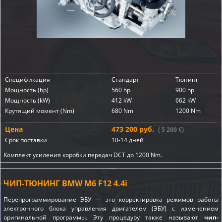
Спецификация
Стандарт
Тюнинг
Мощность (hp)
560 hp
900 hp
Мощность (kW)
412 kW
662 kW
Крутящий момент (Nm)
680 Nm
1200 Nm
Цена
473 200 руб.
( 5 200 €)
Срок поставки
10-14 дней
Комплект усиления коробки передач DCT до 1200 Nm.
ЧИП-ТЮНИНГ BMW M6 F12 4.4i
Перепрограммирование ЭБУ — это корректировка режимов работы
электронного блока управления двигателем (ЭБУ) с изменением
оригинальной программы. Эту процедуру также называют
чип-