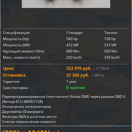
Спецификация
Стандарт
Тюнинг
Мощность (hp)
560 hp
730 hp
Мощность (kW)
412 kW
537 kW
Крутящий момент (Nm)
680 Nm
930 Nm
Макс. скорость (км/ч)
250 km/h
335 km/h
Цена
252 070 руб.
( 2 770 €)
Установка
27 300 руб.
( 300 €)
Гарантия
1 year
Срок поставки
В наличии
Перепрограммирование (чип-тюнинг) блока DME через разъем OBD II
(Remap ECU MEVD1728)
Отключение катализаторов
Даунпайпы (Downpipes)
Фильтры K&N в штатное место
Снятие ограничения скорости