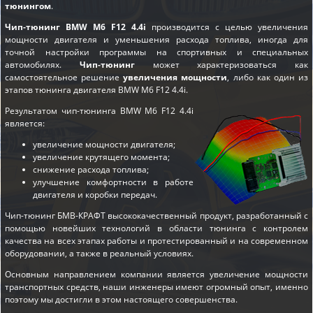
тюнингом
.
Чип-тюнинг BMW M6 F12 4.4i
производится с целью увеличения
мощности двигателя и уменьшения расхода топлива, иногда для
точной настройки программы на спортивных и специальных
автомобилях.
Чип-тюнинг
может характеризоваться как
самостоятельное решение
увеличения мощности
, либо как один из
этапов
тюнинга двигателя BMW M6 F12 4.4i
.
Результатом чип-тюнинга BMW M6 F12 4.4i
является:
увеличение мощности двигателя;
увеличение крутящего момента;
снижение расхода топлива;
улучшение комфортности в работе
двигателя и коробки передач.
Чип-тюнинг БМВ-КРАФТ высококачественный продукт, разработанный с
помощью новейших технологий в области тюнинга с контролем
качества на всех этапах работы и протестированный и на современном
оборудовании, а также в реальный условиях.
Основным направлением компании является увеличение мощности
транспортных средств, наши инженеры имеют огромный опыт, именно
поэтому мы достигли в этом настоящего совершенства.