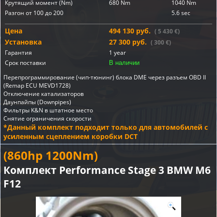
Крутящий момент (Nm)
680 Nm
1040 Nm
Разгон от 100 до 200
5.6 sec
Цена
494 130 руб.
( 5 430 €)
Установка
27 300 руб.
( 300 €)
Гарантия
1 year
Срок поставки
В наличии
Перепрограммирование (чип-тюнинг) блока DME через разъем OBD II
(Remap ECU MEVD1728)
Отключение катализаторов
Даунпайпы (Downpipes)
Фильтры K&N в штатное место
Снятие ограничения скорости
*Данный комплект подходит только для автомобилей с
усиленным сцеплением коробки DCT
(860hp 1200Nm)
Комплект Performance Stage 3 BMW M6
F12