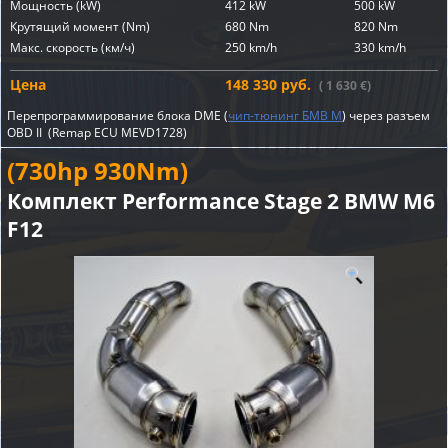
Мощность (kW)
412 kW
500 kW
Крутящий момент (Nm)
680 Nm
820 Nm
Макс. скорость (км/ч)
250 km/h
330 km/h
Цена
148 330 руб.
( 1 630 €)
Перепрограммирование блока DME (
чип-тюнинг БМВ М
) через разъем
OBD II (Remap ECU MEVD1728)
(730hp 930Nm)
Комплект Performance Stage 2 BMW M6
F12