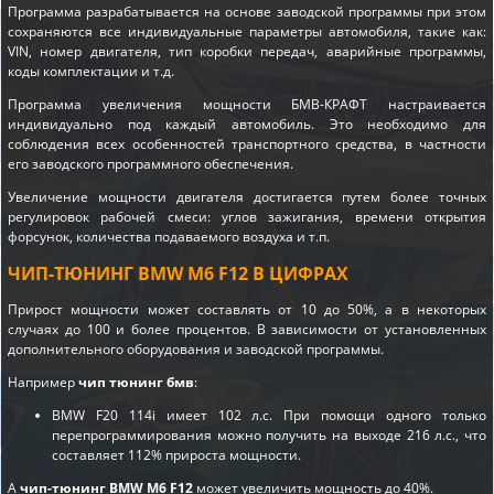
Программа разрабатывается на основе заводской программы при этом
сохраняются все индивидуальные параметры автомобиля, такие как:
VIN, номер двигателя, тип коробки передач, аварийные программы,
коды комплектации и т.д.
Программа увеличения мощности БМВ-КРАФТ настраивается
индивидуально под каждый автомобиль. Это необходимо для
соблюдения всех особенностей транспортного средства, в частности
его заводского программного обеспечения.
Увеличение мощности двигателя достигается путем более точных
регулировок рабочей смеси: углов зажигания, времени открытия
форсунок, количества подаваемого воздуха и т.п.
ЧИП-ТЮНИНГ BMW M6 F12 В ЦИФРАХ
Прирост мощности может составлять от 10 до 50%, а в некоторых
случаях до 100 и более процентов. В зависимости от установленных
дополнительного оборудования и заводской программы.
Например
чип тюнинг бмв
:
BMW F20 114i имеет 102 л.с. При помощи одного только
перепрограммирования можно получить на выходе 216 л.с., что
составляет 112% прироста мощности.
А
чип-тюнинг BMW M6 F12
может увеличить мощность до 40%.