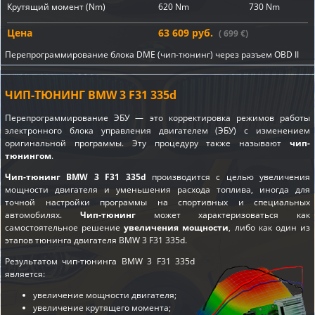
Крутящий момент (Nm)
620 Nm
730 Nm
Цена
63 609 руб.
( 699 €)
Перепрограммирование блока DME (чип-тюнинг) через разъем OBD II
ЧИП-ТЮНИНГ BMW 3 F31 335d
Перепрограммирование ЭБУ — это корректировка режимов работы
электронного блока управления двигателем (ЭБУ) с изменением
оригинальной программы. Эту процедуру также называют
чип-
тюнингом
.
Чип-тюнинг BMW 3 F31 335d
производится с целью увеличения
мощности двигателя и уменьшения расхода топлива, иногда для
точной настройки программы на спортивных и специальных
автомобилях.
Чип-тюнинг
может характеризоваться как
самостоятельное решение
увеличения мощности
, либо как один из
этапов
тюнинга двигателя BMW 3 F31 335d
.
Результатом чип-тюнинга BMW 3 F31 335d
является:
увеличение мощности двигателя;
увеличение крутящего момента;