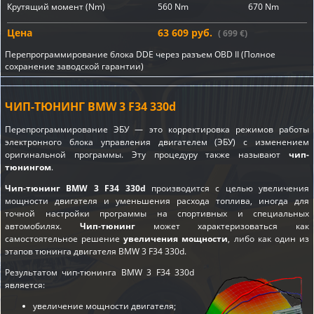
Крутящий момент (Nm)
560 Nm
670 Nm
Цена
63 609 руб.
( 699 €)
Перепрограммирование блока DDE через разъем OBD II (Полное
сохранение заводской гарантии)
ЧИП-ТЮНИНГ BMW 3 F34 330d
Перепрограммирование ЭБУ — это корректировка режимов работы
электронного блока управления двигателем (ЭБУ) с изменением
оригинальной программы. Эту процедуру также называют
чип-
тюнингом
.
Чип-тюнинг BMW 3 F34 330d
производится с целью увеличения
мощности двигателя и уменьшения расхода топлива, иногда для
точной настройки программы на спортивных и специальных
автомобилях.
Чип-тюнинг
может характеризоваться как
самостоятельное решение
увеличения мощности
, либо как один из
этапов
тюнинга двигателя BMW 3 F34 330d
.
Результатом чип-тюнинга BMW 3 F34 330d
является:
увеличение мощности двигателя;