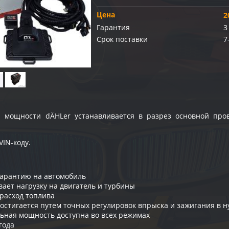
Цена
2
Гарантия
3
Срок поставки
7
я мощности dÄHLer устанавливается в разрез основной про
VIN-коду.
гарантию на автомобиль
вает нагрузку на двигатель и турбины
расход топлива
остигается путем точных регулировок впрыска и зажигания в
ьная мощность доступна во всех режимах
года