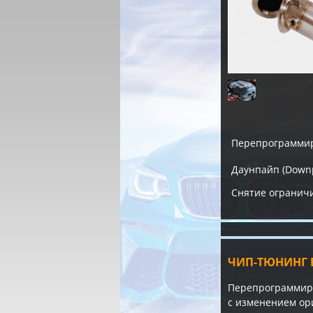
Перепрограммир
Даунпайп (Downp
Снятие ограничи
ЧИП-ТЮНИНГ B
Перепрограммиро
с изменением ор