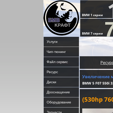
Услуги
Чип-тюнинг
Файл сервис
Ресур
Ресурс
Увеличение 
Диски
BMW 5 F07 550i 3
Дооснащение
(530hp 7
Оборудование
Запчасти