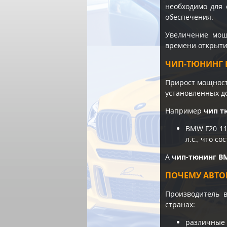
необходимо для 
обеспечения.
Увеличение мощн
времени открытия
ЧИП-ТЮНИНГ B
Прирост мощности
установленных д
Например
чип т
BMW F20 11
л.с., что с
А
чип-тюнинг B
ПОЧЕМУ АВТО
Производитель 
странах:
различные 