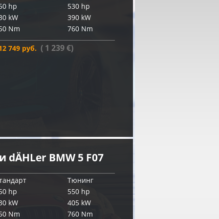
50 hp
530 hp
30 kW
390 kW
50 Nm
760 Nm
( 1 239 €)
12 749 руб.
 dÄHLer BMW 5 F07
тандарт
Тюнинг
50 hp
550 hp
30 kW
405 kW
50 Nm
760 Nm