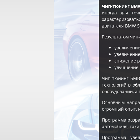
Чип-тюнинг BMW 
иногда для то
характеризоват
двигателя BMW 5 
Результатом чип-
увеличение
увеличение
снижение р
улучшение 
Чип-тюнинг БМВ
технологий в об
оборудовании, а 
Основным напра
огромный опыт, 
Программа разра
автомобиля, таки
Программа уве