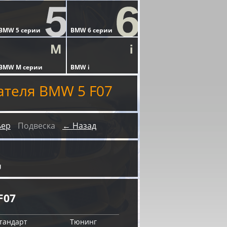
ателя BMW 5 F07
ьер
Подвеска
← Назад
U
F07
тандарт
Тюнинг