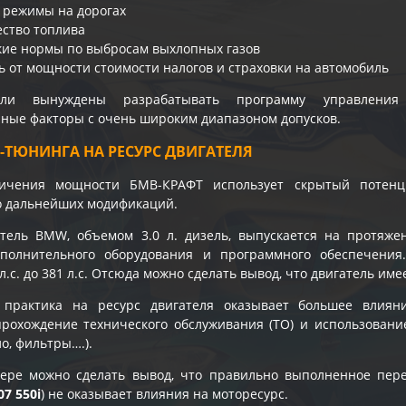
 режимы на дорогах
ество топлива
кие нормы по выбросам выхлопных газов
ь от мощности стоимости налогов и страховки на автомобиль
тели вынуждены разрабатывать программу управления
ые факторы с очень широким диапазоном допусков.
-ТЮНИНГА НА РЕСУРС ДВИГАТЕЛЯ
ичения мощности БМВ-КРАФТ использует скрытый потенц
го дальнейших модификаций.
атель BMW, объемом 3.0 л. дизель, выпускается на протяж
полнительного оборудования и программного обеспечения
л.с. до 381 л.с. Отсюда можно сделать вывод, что двигатель им
 практика на ресурс двигателя оказывает большее влиян
рохождение технического обслуживания (ТО) и использовани
о, фильтры….).
ере можно сделать вывод, что правильно выполненное пе
7 550i
) не оказывает влияния на моторесурс.