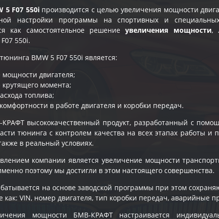
5 F07 550i
производится с целью увеличения мощности двига
чной настройки программы на спортивных и специальны
ься как самостоятельное решение
увеличения мощности
,
F07 550i
.
тюнинга BMW 5 F07 550i является:
 мощности двигателя;
 крутящего момента;
асхода топлива;
комфортности в работе двигателя и коробки передач.
-КРАФТ высококачественный продукт, разработанный с помо
ласти тюнинга с контролем качества на всех этапах работы и
также в реальный условиях.
влением компании является увеличение мощности транспорт
именно поэтому мы достигли в этом настоящего совершенства.
батывается на основе заводской программы при этом сохран
е как: VIN, номер двигателя, тип коробки передач, аварийные п
личения мощности БМВ-КРАФТ настраивается индивидуал