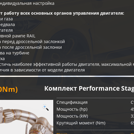
ндивидуальная настройка
т работу всех основных органов управления двигателя:
и газа
редвала
гателя
ивной рампе RAIL
а перед дроссельной заслонкой
а после дроссельной заслонки
ва на турбине
уха
остичь наиболее эффективной работы двигателя, максимальной
ичия в зависимости от модели двигателя
90Nm)
Комплект Performance Stag
Спецификация
С
Мощность (hp)
4
Мощность (kW)
3
Крутящий момент (Nm)
6