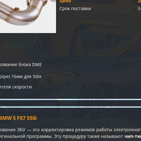
Цена
2
Срок поставки
3
ование блока DME
ipe) 76мм для 50ix
теля скорости
MW 5 F07 550i
вание ЭБУ — это корректировка режимов работы электронного
игинальной программы. Эту процедуру также называют
чип-т