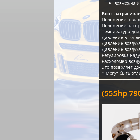
возможна и
Блок затрагивае
Положение педал
Положение расп
Температура дви
Давление в топл
Давление воздух
Давление воздух
Регулировка наду
Расходомер возд
Это позволяет д
* Могут быть отл
(555hp 7