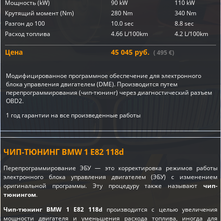
Мощность (kW)
90 kW
110 kW
Крутящий момент (Nm)
280 Nm
340 Nm
Разгон до 100
10.0 sec
8.8 sec
Расход топлива
4.66 L/100km
4.2 L/100km
Цена
45 045 руб.
( 495 €)
Модифицированное программное обеспечение для электронного
блока управления двигателем (DME). Производится путем
перепрограммирования (чип-тюнинг) через диагностический разъем
OBD2.
1 год гарантии на все произведенные работы
ЧИП-ТЮНИНГ BMW 1 E82 118d
Перепрограммирование ЭБУ — это корректировка режимов работы
электронного блока управления двигателем (ЭБУ) с изменением
оригинальной программы. Эту процедуру также называют
чип-
тюнингом
.
Чип-тюнинг BMW 1 E82 118d
производится с целью увеличения
мощности двигателя и уменьшения расхода топлива, иногда для