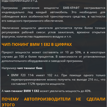
коды комплектации и т.д.
Программа увеличения мощности БМВ-КРАФТ настраивается
индивидуально под каждый автомобиль. Это необходимо для
соблюдения всех особенностей транспортного средства, в частности
его заводского программного обеспечения.
Увеличение мощности двигателя достигается путем более точных
регулировок рабочей смеси: углов зажигания, времени открытия
форсунок, количества подаваемого воздуха и т.п.
ЧИП-ТЮНИНГ BMW 1 E82 В ЦИФРАХ
Прирост мощности может составлять от 10 до 50%, а в некоторых
случаях до 100 и более процентов. В зависимости от установленных
дополнительного оборудования и заводской программы.
Например
чип тюнинг бмв
:
BMW F20 114i имеет 102 л.с. При помощи одного только
перепрограммирования можно получить на выходе 216 л.с., что
составляет 112% прироста мощности.
А
чип-тюнинг BMW 1 E82
может увеличить мощность до 40%.
ПОЧЕМУ АВТОПРОИЗВОДИТЕЛИ НЕ СДЕЛАЛИ
ЭТОГО