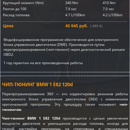
Крутящий момент (Nm)
340 Nm
410 Nm
Разгон до 100
7.9 sec
7.0 sec
Расход топлива
4.7 L/100km
4.2 L/100km
Цена
45 045 руб.
( 495 €)
Модифицированное программное обеспечение для электронного
блока управления двигателем (DME). Производится путем
перепрограммирования (чип-тюнинг) через диагностический разъем
OBD2.
1 год гарантии на все произведенные работы
ЧИП-ТЮНИНГ BMW 1 E82 120d
Перепрограммирование ЭБУ — это корректировка режимов работы
электронного блока управления двигателем (ЭБУ) с изменением
оригинальной программы. Эту процедуру также называют
чип-
тюнингом
.
Чип-тюнинг BMW 1 E82 120d
производится с целью увеличения
мощности двигателя и уменьшения расхода топлива, иногда для
точной настройки программы на спортивных и специальных