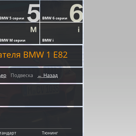
ателя BMW 1 E82
ьер
Подвеска
← Назад
тандарт
Тюнинг