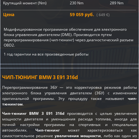
Крутящий момент (Nm)
230 Nm
289 Nm
Цена
59 059 руб.
( 649 €)
Модифицированное программное обеспечение для электронного
блока управления двигателем (DME). Производится путем
перепрограммирования (чип-тюнинг) через диагностический разъем
OBD2.
1 год гарантии на все произведенные работы
ЧИП-ТЮНИНГ BMW 3 E91 316d
Перепрограммирование ЭБУ — это корректировка режимов работы
электронного блока управления двигателем (ЭБУ) с изменением
оригинальной программы. Эту процедуру также называют
чип-
тюнингом
.
Чип-тюнинг BMW 3 E91 316d
производится с целью увеличения
мощности двигателя и уменьшения расхода топлива, иногда для
точной настройки программы на спортивных и специальных
автомобилях.
Чип-тюнинг
может характеризоваться как
самостоятельное решение
увеличения мощности
, либо как один из