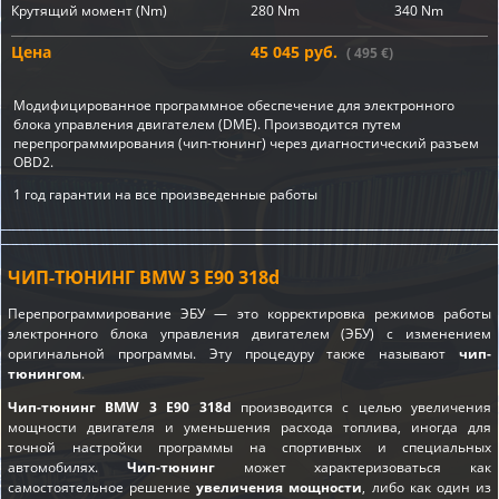
Крутящий момент (Nm)
280 Nm
340 Nm
Цена
45 045 руб.
( 495 €)
Модифицированное программное обеспечение для электронного
блока управления двигателем (DME). Производится путем
перепрограммирования (чип-тюнинг) через диагностический разъем
OBD2.
1 год гарантии на все произведенные работы
ЧИП-ТЮНИНГ BMW 3 E90 318d
Перепрограммирование ЭБУ — это корректировка режимов работы
электронного блока управления двигателем (ЭБУ) с изменением
оригинальной программы. Эту процедуру также называют
чип-
тюнингом
.
Чип-тюнинг BMW 3 E90 318d
производится с целью увеличения
мощности двигателя и уменьшения расхода топлива, иногда для
точной настройки программы на спортивных и специальных
автомобилях.
Чип-тюнинг
может характеризоваться как
самостоятельное решение
увеличения мощности
, либо как один из