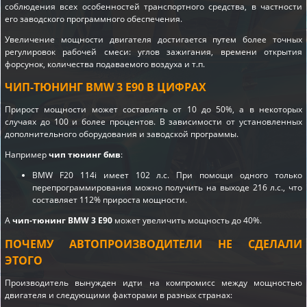
соблюдения всех особенностей транспортного средства, в частности
его заводского программного обеспечения.
Увеличение мощности двигателя достигается путем более точных
регулировок рабочей смеси: углов зажигания, времени открытия
форсунок, количества подаваемого воздуха и т.п.
ЧИП-ТЮНИНГ BMW 3 E90 В ЦИФРАХ
Прирост мощности может составлять от 10 до 50%, а в некоторых
случаях до 100 и более процентов. В зависимости от установленных
дополнительного оборудования и заводской программы.
Например
чип тюнинг бмв
:
BMW F20 114i имеет 102 л.с. При помощи одного только
перепрограммирования можно получить на выходе 216 л.с., что
составляет 112% прироста мощности.
А
чип-тюнинг BMW 3 E90
может увеличить мощность до 40%.
ПОЧЕМУ АВТОПРОИЗВОДИТЕЛИ НЕ СДЕЛАЛИ
ЭТОГО
Производитель вынужден идти на компромисс между мощностью
двигателя и следующими факторами в разных странах: