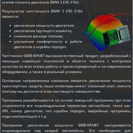
этапов
тюнинга двигателя BMW 3 E90 318d
.
Результатом чип-тюнинга BMW 3 E90 318d
является:
увеличение мощности двигателя;
увеличение крутящего момента;
снижение расхода топлива;
улучшение комфортности в работе
двигателя и коробки передач.
Чип-тюнинг БМВ-КРАФТ высококачественный продукт, разработанный с
помощью новейших технологий в области тюнинга с контролем
качества на всех этапах работы и протестированный и на современном
оборудовании, а также в реальный условиях.
Основным направлением компании является увеличение мощности
транспортных средств, наши инженеры имеют огромный опыт, именно
поэтому мы достигли в этом настоящего совершенства.
Программа разрабатывается на основе заводской программы при этом
сохраняются все индивидуальные параметры автомобиля, такие как:
VIN, номер двигателя, тип коробки передач, аварийные программы,
коды комплектации и т.д.
Программа увеличения мощности БМВ-КРАФТ настраивается
индивидуально под каждый автомобиль. Это необходимо для