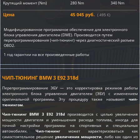
Крутящий момент (Nm)
280 Nm
340 Nm
Цена
45 045 руб.
( 495 €)
Модифицированное программное обеспечение для электронного
блока управления двигателем (DME). Производится путем
перепрограммирования (чип-тюнинг) через диагностический разъем
OBD2.
1 год гарантии на все произведенные работы
ЧИП-ТЮНИНГ BMW 3 E92 318d
Перепрограммирование ЭБУ — это корректировка режимов работы
электронного блока управления двигателем (ЭБУ) с изменением
оригинальной программы. Эту процедуру также называют
чип-
тюнингом
.
Чип-тюнинг BMW 3 E92 318d
производится с целью увеличения
мощности двигателя и уменьшения расхода топлива, иногда для
точной настройки программы на спортивных и специальных
автомобилях.
Чип-тюнинг
может характеризоваться как
самостоятельное решение
увеличения мощности
, либо как один из