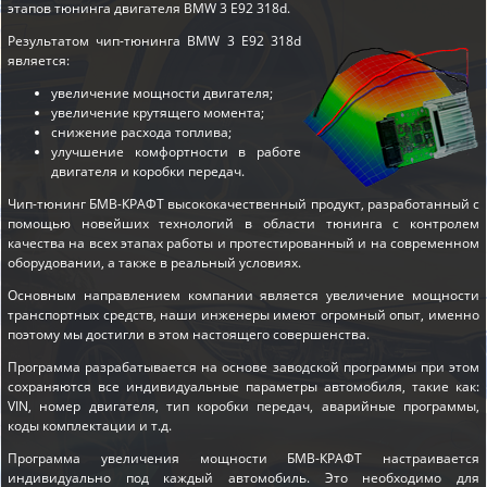
этапов
тюнинга двигателя BMW 3 E92 318d
.
Результатом чип-тюнинга BMW 3 E92 318d
является:
увеличение мощности двигателя;
увеличение крутящего момента;
снижение расхода топлива;
улучшение комфортности в работе
двигателя и коробки передач.
Чип-тюнинг БМВ-КРАФТ высококачественный продукт, разработанный с
помощью новейших технологий в области тюнинга с контролем
качества на всех этапах работы и протестированный и на современном
оборудовании, а также в реальный условиях.
Основным направлением компании является увеличение мощности
транспортных средств, наши инженеры имеют огромный опыт, именно
поэтому мы достигли в этом настоящего совершенства.
Программа разрабатывается на основе заводской программы при этом
сохраняются все индивидуальные параметры автомобиля, такие как:
VIN, номер двигателя, тип коробки передач, аварийные программы,
коды комплектации и т.д.
Программа увеличения мощности БМВ-КРАФТ настраивается
индивидуально под каждый автомобиль. Это необходимо для