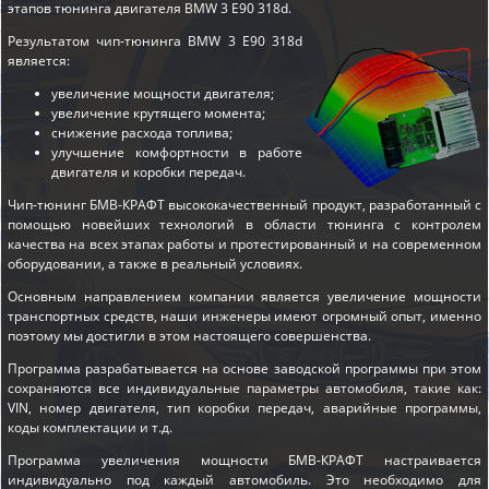
этапов
тюнинга двигателя BMW 3 E90 318d
.
Результатом чип-тюнинга BMW 3 E90 318d
является:
увеличение мощности двигателя;
увеличение крутящего момента;
снижение расхода топлива;
улучшение комфортности в работе
двигателя и коробки передач.
Чип-тюнинг БМВ-КРАФТ высококачественный продукт, разработанный с
помощью новейших технологий в области тюнинга с контролем
качества на всех этапах работы и протестированный и на современном
оборудовании, а также в реальный условиях.
Основным направлением компании является увеличение мощности
транспортных средств, наши инженеры имеют огромный опыт, именно
поэтому мы достигли в этом настоящего совершенства.
Программа разрабатывается на основе заводской программы при этом
сохраняются все индивидуальные параметры автомобиля, такие как:
VIN, номер двигателя, тип коробки передач, аварийные программы,
коды комплектации и т.д.
Программа увеличения мощности БМВ-КРАФТ настраивается
индивидуально под каждый автомобиль. Это необходимо для