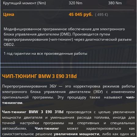
Крутящий момент (Nm)
320 Nm
380 Nm
Цена
45 045 руб.
( 495 €)
Модифицированное программное обеспечение для электронного
блока управления двигателем (DME). Производится путем
перепрограммирования (чип-тюнинг) через диагностический разъем
OBD2.
1 год гарантии на все произведенные работы
ЧИП-ТЮНИНГ BMW 3 E90 318d
Перепрограммирование ЭБУ — это корректировка режимов работы
электронного блока управления двигателем (ЭБУ) с изменением
оригинальной программы. Эту процедуру также называют
чип-
тюнингом
.
Чип-тюнинг BMW 3 E90 318d
производится с целью увеличения
мощности двигателя и уменьшения расхода топлива, иногда для
точной настройки программы на спортивных и специальных
автомобилях.
Чип-тюнинг
может характеризоваться как
самостоятельное решение
увеличения мощности
, либо как один из