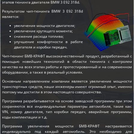
этапов
тюнинга двигателя BMW 3 E92 318d
.
Результатом чип-тюнинга BMW 3 E92 318d
является:
увеличение мощности двигателя;
увеличение крутящего момента;
снижение расхода топлива;
улучшение комфортности в работе
двигателя и коробки передач.
Чип-тюнинг БМВ-КРАФТ высококачественный продукт, разработанный с
помощью новейших технологий в области тюнинга с контролем
качества на всех этапах работы и протестированный и на современном
оборудовании, а также в реальный условиях.
Основным направлением компании является увеличение мощности
транспортных средств, наши инженеры имеют огромный опыт, именно
поэтому мы достигли в этом настоящего совершенства.
Программа разрабатывается на основе заводской программы при этом
сохраняются все индивидуальные параметры автомобиля, такие как:
VIN, номер двигателя, тип коробки передач, аварийные программы,
коды комплектации и т.д.
Программа увеличения мощности БМВ-КРАФТ настраивается
индивидуально под каждый автомобиль. Это необходимо для