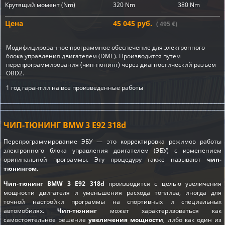
Крутящий момент (Nm)
320 Nm
380 Nm
Цена
45 045 руб.
( 495 €)
Модифицированное программное обеспечение для электронного
блока управления двигателем (DME). Производится путем
перепрограммирования (чип-тюнинг) через диагностический разъем
OBD2.
1 год гарантии на все произведенные работы
ЧИП-ТЮНИНГ BMW 3 E92 318d
Перепрограммирование ЭБУ — это корректировка режимов работы
электронного блока управления двигателем (ЭБУ) с изменением
оригинальной программы. Эту процедуру также называют
чип-
тюнингом
.
Чип-тюнинг BMW 3 E92 318d
производится с целью увеличения
мощности двигателя и уменьшения расхода топлива, иногда для
точной настройки программы на спортивных и специальных
автомобилях.
Чип-тюнинг
может характеризоваться как
самостоятельное решение
увеличения мощности
, либо как один из