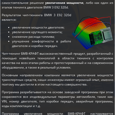
самостоятельное решение
увеличения мощности
, либо как один из
этапов
тюнинга двигателя BMW 3 E92 320d
.
Результатом чип-тюнинга BMW 3 E92 320d
является:
увеличение мощности двигателя;
увеличение крутящего момента;
снижение расхода топлива;
улучшение комфортности в работе
двигателя и коробки передач.
Чип-тюнинг БМВ-КРАФТ высококачественный продукт, разработанный с
помощью новейших технологий в области тюнинга с контролем
качества на всех этапах работы и протестированный и на современном
оборудовании, а также в реальный условиях.
Основным направлением компании является увеличение мощности
транспортных средств, наши инженеры имеют огромный опыт, именно
поэтому мы достигли в этом настоящего совершенства.
Программа разрабатывается на основе заводской программы при этом
сохраняются все индивидуальные параметры автомобиля, такие как:
VIN, номер двигателя, тип коробки передач, аварийные программы,
коды комплектации и т.д.
Программа увеличения мощности БМВ-КРАФТ настраивается