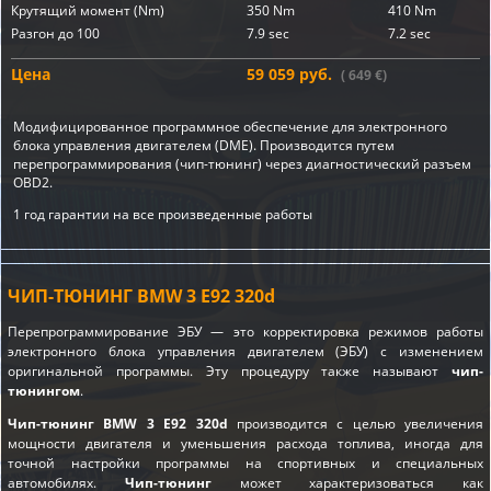
Крутящий момент (Nm)
350 Nm
410 Nm
Разгон до 100
7.9 sec
7.2 sec
Цена
59 059 руб.
( 649 €)
Модифицированное программное обеспечение для электронного
блока управления двигателем (DME). Производится путем
перепрограммирования (чип-тюнинг) через диагностический разъем
OBD2.
1 год гарантии на все произведенные работы
ЧИП-ТЮНИНГ BMW 3 E92 320d
Перепрограммирование ЭБУ — это корректировка режимов работы
электронного блока управления двигателем (ЭБУ) с изменением
оригинальной программы. Эту процедуру также называют
чип-
тюнингом
.
Чип-тюнинг BMW 3 E92 320d
производится с целью увеличения
мощности двигателя и уменьшения расхода топлива, иногда для
точной настройки программы на спортивных и специальных
автомобилях.
Чип-тюнинг
может характеризоваться как