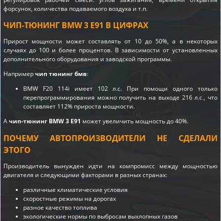
форсунок, количества подаваемого воздуха и т.п.
ЧИП-ТЮНИНГ BMW 3 E91 В ЦИФРАХ
Прирост мощности может составлять от 10 до 50%, а в некоторых
случаях до 100 и более процентов. В зависимости от установленных
дополнительного оборудования и заводской программы.
Например
чип тюнинг бмв
:
BMW F20 114i имеет 102 л.с. При помощи одного только
перепрограммирования можно получить на выходе 216 л.с., что
составляет 112% прироста мощности.
А
чип-тюнинг BMW 3 E91
может увеличить мощность до 40%.
ПОЧЕМУ АВТОПРОИЗВОДИТЕЛИ НЕ СДЕЛАЛИ
ЭТОГО
Производитель вынужден идти на компромисс между мощностью
двигателя и следующими факторами в разных странах:
различные климатические условия
скоростные режимы на дорогах
разное качество топлива
экологические нормы по выбросам выхлопных газов