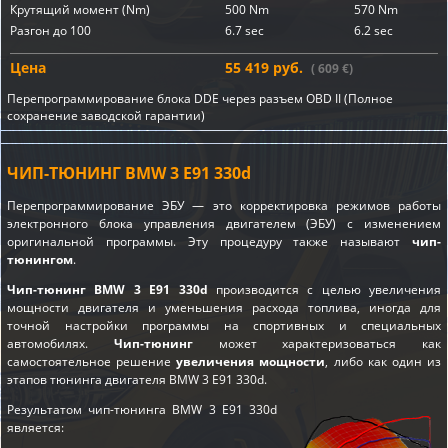
Крутящий момент (Nm)
500 Nm
570 Nm
Разгон до 100
6.7 sec
6.2 sec
Цена
55 419 руб.
( 609 €)
Перепрограммирование блока DDE через разъем OBD II (Полное
сохранение заводской гарантии)
ЧИП-ТЮНИНГ BMW 3 E91 330d
Перепрограммирование ЭБУ — это корректировка режимов работы
электронного блока управления двигателем (ЭБУ) с изменением
оригинальной программы. Эту процедуру также называют
чип-
тюнингом
.
Чип-тюнинг BMW 3 E91 330d
производится с целью увеличения
мощности двигателя и уменьшения расхода топлива, иногда для
точной настройки программы на спортивных и специальных
автомобилях.
Чип-тюнинг
может характеризоваться как
самостоятельное решение
увеличения мощности
, либо как один из
этапов
тюнинга двигателя BMW 3 E91 330d
.
Результатом чип-тюнинга BMW 3 E91 330d
является: