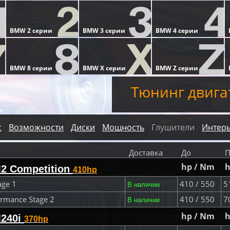
Тюнинг двига
с
Возможности
Диски
Мощность
Глушители
Интер
Доставка
До
П
hp / Nm
h
2 Competition
410hp
age 1
410 / 550
51
В наличии
rmance Stage 2
410 / 550
70
В наличии
hp / Nm
h
240i
370hp