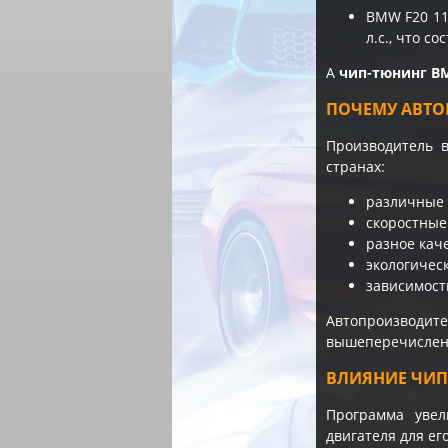
BMW F20 11
л.с., что с
А
чип-тюнинг B
ПОЧЕМУ АВТО
Производитель 
странах:
различные 
скоростные
разное кач
экологичес
зависимост
Автопроизводи
вышеперечисленн
ВЛИЯНИЕ ЧИП
Программа увел
двигателя для е