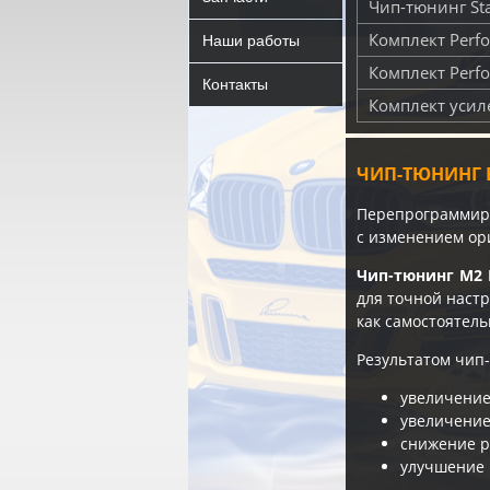
Чип-тюнинг St
Комплект Perfo
Наши работы
Комплект Perfo
Контакты
Комплект усил
ЧИП-ТЮНИНГ 
Перепрограммиро
с изменением ор
Чип-тюнинг M2 
для точной наст
как самостоятел
Результатом чип-
увеличение
увеличение
снижение р
улучшение 