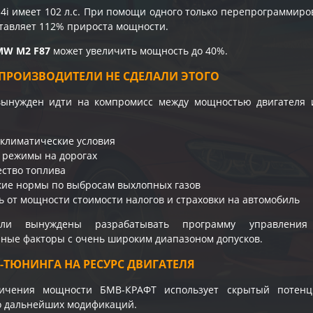
4i имеет 102 л.с. При помощи одного только перепрограммиро
оставляет 112% прироста мощности.
MW M2 F87
может увеличить мощность до 40%.
ПРОИЗВОДИТЕЛИ НЕ СДЕЛАЛИ ЭТОГО
вынужден идти на компромисс между мощностью двигателя
климатические условия
 режимы на дорогах
ество топлива
кие нормы по выбросам выхлопных газов
ь от мощности стоимости налогов и страховки на автомобиль
тели вынуждены разрабатывать программу управления
ые факторы с очень широким диапазоном допусков.
-ТЮНИНГА НА РЕСУРС ДВИГАТЕЛЯ
ичения мощности БМВ-КРАФТ использует скрытый потенц
го дальнейших модификаций.