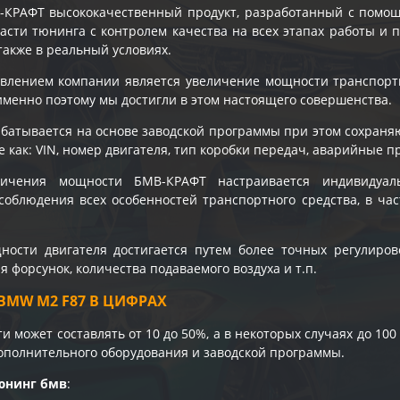
-КРАФТ высококачественный продукт, разработанный с помо
ласти тюнинга с контролем качества на всех этапах работы и
также в реальный условиях.
влением компании является увеличение мощности транспорт
именно поэтому мы достигли в этом настоящего совершенства.
батывается на основе заводской программы при этом сохран
е как: VIN, номер двигателя, тип коробки передач, аварийные п
личения мощности БМВ-КРАФТ настраивается индивидуал
соблюдения всех особенностей транспортного средства, в час
ости двигателя достигается путем более точных регулирово
 форсунок, количества подаваемого воздуха и т.п.
BMW M2 F87 В ЦИФРАХ
 может составлять от 10 до 50%, а в некоторых случаях до 100
ополнительного оборудования и заводской программы.
юнинг бмв
: