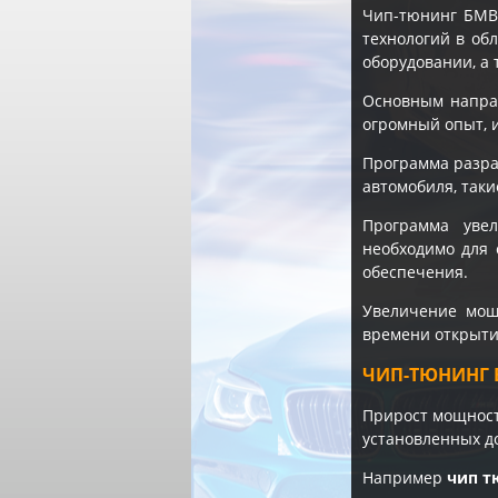
Чип-тюнинг БМВ
технологий в об
оборудовании, а 
Основным напра
огромный опыт, 
Программа разра
автомобиля, таки
Программа уве
необходимо для 
обеспечения.
Увеличение мощн
времени открытия
ЧИП-ТЮНИНГ 
Прирост мощности
установленных д
Например
чип т