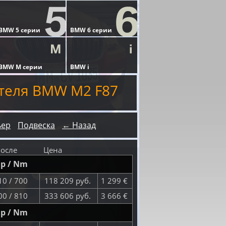
теля BMW M2 F87
ьер
Подвеска
← Назад
осле
Цена
p / Nm
0 / 700
118 209 руб.
1 299 €
0 / 810
333 606 руб.
3 666 €
p / Nm