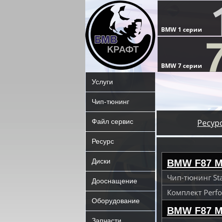
Услуги
Чип-тюнинг
Файл сервис
Ресур
Ресурс
Диски
BMW F87 M
Чип-тюнинг St
Дооснащение
Комплект Perfo
Оборудование
BMW F87 M
Запчасти