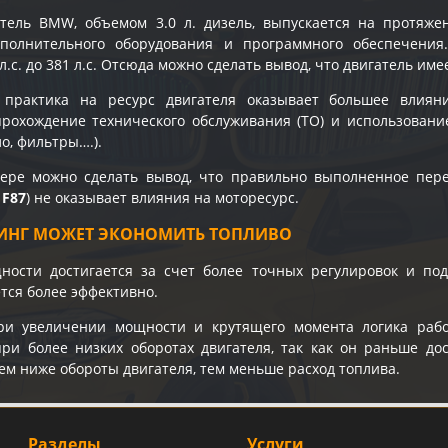
атель BMW, объемом 3.0 л. дизель, выпускается на протяж
полнительного оборудования и программного обеспечения
л.с. до 381 л.с. Отсюда можно сделать вывод, что двигатель им
 практика на ресурс двигателя оказывает большее влиян
рохождение технического обслуживания (ТО) и использовани
о, фильтры….).
ере можно сделать вывод, что правильно выполненное пе
F87
) не оказывает влияния на моторесурс.
ИНГ МОЖЕТ ЭКОНОМИТЬ ТОПЛИВО
ости достигается за счет более точных регулировок и под
тся более эффективно.
ри увеличении мощности и крутящего момента логика рабо
ри более низких оборотах двигателя, так как он раньше до
ем ниже обороты двигателя, тем меньше расход топлива.
Разделы
Услуги