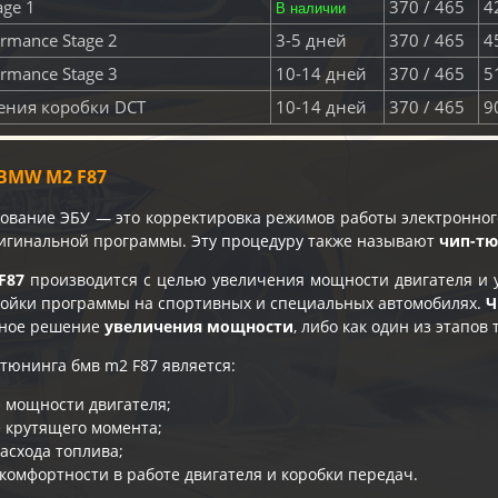
age 1
370 / 465
42
В наличии
rmance Stage 2
3-5 дней
370 / 465
45
rmance Stage 3
10-14 дней
370 / 465
51
ения коробки DCT
10-14 дней
370 / 465
90
BMW M2 F87
вание ЭБУ — это корректировка режимов работы электронного
игинальной программы. Эту процедуру также называют
чип-т
F87
производится с целью увеличения мощности двигателя и 
ройки программы на спортивных и специальных автомобилях.
Ч
ьное решение
увеличения мощности
, либо как один из этапов
тюнинга бмв m2 F87 является:
 мощности двигателя;
 крутящего момента;
асхода топлива;
комфортности в работе двигателя и коробки передач.