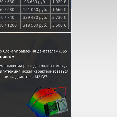
0 / 630
93 639 руб.
1 029 €
0 / 680
151 060 руб.
1 660 €
0 / 740
339 430 руб.
3 730 €
0 / 1200
318 500 руб.
3 500 €
 блока управления двигателем (ЭБУ)
юнингом
.
уменьшения расхода топлива, иногда
ип-тюнинг
может характеризоваться
тюнинга двигателя M2 F87
.