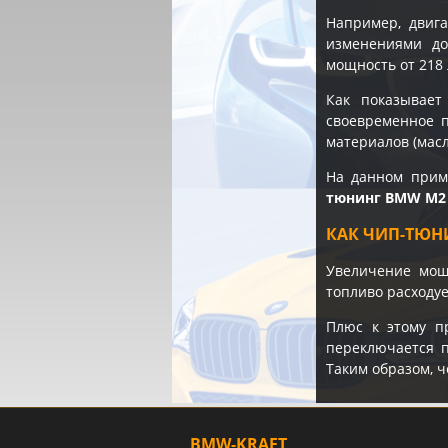
Например, двиг
изменениями до
мощность от 218 
Как показывает
своевременное п
материалов (масл
На данном прим
тюнинг BMW M2 
КАК ЧИП-ТЮН
Увеличение мощн
топливо расходуе
Плюс к этому п
переключается п
Таким образом, ч
BMW-KRAFT