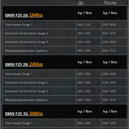
До
После
hp / Nm
hp / Nm
184hp
BMW F25 20i
Чип-тюнинг Stage 1
184 / 270
295 / 430
Комплект Performance Stage 2
184 / 270
330 / 475
Комплект Performance Stage 3
184 / 270
354 / 503
Модифицированные турбины
184 / 270
360 / 510
hp / Nm
hp / Nm
245hp
BMW F25 28i
Чип-тюнинг Stage 1
245 / 350
295 / 430
Комплект Performance Stage 2
245 / 350
330 / 475
Комплект Performance Stage 3
245 / 350
354 / 503
Модифицированные турбины
245 / 350
360 / 510
hp / Nm
hp / Nm
306hp
BMW F25 35i
Чип-тюнинг Stage 1
306 / 400
390 / 520