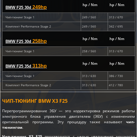
hp / Nm
hp / Nm
249hp
BMW F25 30d
Чип-тюнинг Stage 1
249 / 560
313 / 670
Комплект Performance Stage 2
249 / 560
342 / 695
hp / Nm
hp / Nm
258hp
BMW F25 30d
Чип-тюнинг Stage 1
258 / 560
313 / 670
hp / Nm
hp / Nm
313hp
BMW F25 35d
Чип-тюнинг Stage 1
313 / 630
386 / 730
Комплект Performance Stage 2
313 / 630
412 / 780
ЧИП-ТЮНИНГ BMW X3 F25
Перепрограммирование ЭБУ — это корректировка режимов работы
электронного блока управления двигателем (ЭБУ) с изменением
оригинальной программы. Эту процедуру также называют
чип-
тюнингом
.
Чип-тюнинг X3 F25
производится с целью увеличения мощности