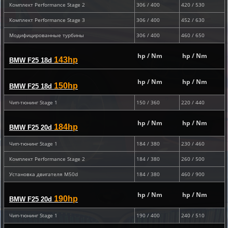
Комплект Performance Stage 2
306 / 400
420 / 530
Комплект Performance Stage 3
306 / 400
452 / 630
Модифицированные турбины
306 / 400
460 / 650
hp / Nm
hp / Nm
143hp
BMW F25 18d
hp / Nm
hp / Nm
150hp
BMW F25 18d
Чип-тюнинг Stage 1
150 / 360
220 / 440
hp / Nm
hp / Nm
184hp
BMW F25 20d
Чип-тюнинг Stage 1
184 / 380
230 / 460
Комплект Performance Stage 2
184 / 380
260 / 500
Установка двигателя M50d
184 / 380
460 / 900
hp / Nm
hp / Nm
190hp
BMW F25 20d
Чип-тюнинг Stage 1
190 / 400
240 / 510