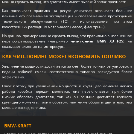
можно сделать вывод, что двигатель имеет высокий запас прочности.
Как показывает практика на ресурс двигателя оказывает большее
влияние его правильная эксплуатация – своевременное прохождение
технического обслуживания (ТО) и использование при этом
качественных расходных материалов (масло, фильтры….).
На данном примере можно сделать вывод, что правильно выполненное
перепрограммирование (например
чип-тюнинг BMW X3 F25
) не
оказывает влияния на моторесурс.
КАК ЧИП-ТЮНИНГ МОЖЕТ ЭКОНОМИТЬ ТОПЛИВО
Увеличение мощности достигается за счет более точных регулировок и
подачи рабочей смеси, соответственно топливо расходуется более
эффективно.
Плюс к этому при увеличении мощности и крутящего момента логика
работы коробки передач меняется, она переключается при более
низких оборотах двигателя, так как он раньше достигает нужного
крутящего момента. Таким образом, чем ниже обороты двигателя, тем
меньше расход топлива.
BMW-KRAFT
Увеличение мощности и ресурса двигателя, русификация,