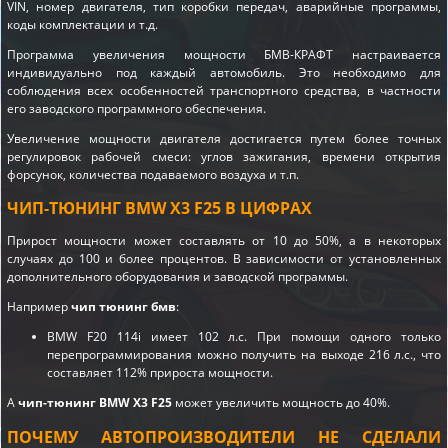
VIN, номер двигателя, тип коробки передач, аварийные программы,
коды комплектации и т.д.
Программа увеличения мощности БМВ-КРАФТ настраивается
индивидуально под каждый автомобиль. Это необходимо для
соблюдения всех особенностей транспортного средства, в частности
его заводского программного обеспечения.
Увеличение мощности двигателя достигается путем более точных
регулировок рабочей смеси: углов зажигания, времени открытия
форсунок, количества подаваемого воздуха и т.п.
ЧИП-ТЮНИНГ BMW X3 F25 В ЦИФРАХ
Прирост мощности может составлять от 10 до 50%, а в некоторых
случаях до 100 и более процентов. В зависимости от установленных
дополнительного оборудования и заводской программы.
Например
чип тюнинг бмв
:
BMW F20 114i имеет 102 л.с. При помощи одного только
перепрограммирования можно получить на выходе 216 л.с., что
составляет 112% прироста мощности.
А
чип-тюнинг BMW X3 F25
может увеличить мощность до 40%.
ПОЧЕМУ АВТОПРОИЗВОДИТЕЛИ НЕ СДЕЛАЛИ