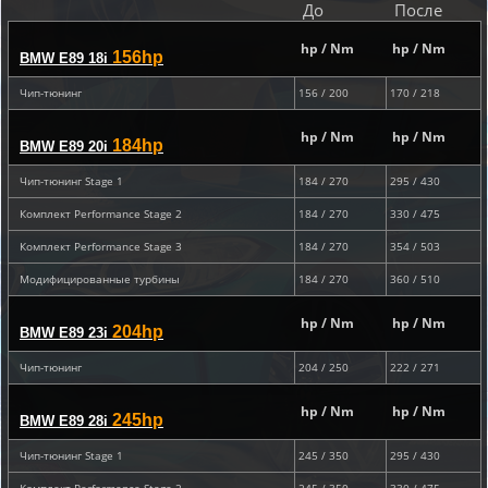
До
После
hp / Nm
hp / Nm
156hp
BMW E89 18i
Чип-тюнинг
156 / 200
170 / 218
hp / Nm
hp / Nm
184hp
BMW E89 20i
Чип-тюнинг Stage 1
184 / 270
295 / 430
Комплект Performance Stage 2
184 / 270
330 / 475
Комплект Performance Stage 3
184 / 270
354 / 503
Модифицированные турбины
184 / 270
360 / 510
hp / Nm
hp / Nm
204hp
BMW E89 23i
Чип-тюнинг
204 / 250
222 / 271
hp / Nm
hp / Nm
245hp
BMW E89 28i
Чип-тюнинг Stage 1
245 / 350
295 / 430