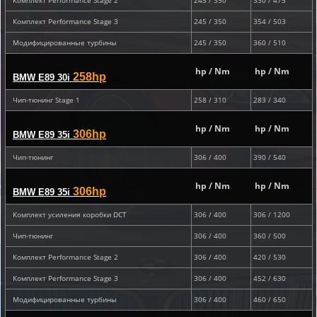
Комплект Performance Stage 2
245 / 350
330 / 475
Комплект Performance Stage 3
245 / 350
354 / 503
Модифицированные турбины
245 / 350
360 / 510
hp / Nm
hp / Nm
258hp
BMW E89 30i
Чип-тюнинг Stage 1
258 / 310
283 / 340
hp / Nm
hp / Nm
306hp
BMW E89 35i
Чип-тюнинг
306 / 400
390 / 540
hp / Nm
hp / Nm
306hp
BMW E89 35i
Комплект усиления коробки DCT
306 / 400
306 / 1200
Чип-тюнинг
306 / 400
360 / 500
Комплект Performance Stage 2
306 / 400
420 / 530
Комплект Performance Stage 3
306 / 400
452 / 630
Модифицированные турбины
306 / 400
460 / 650