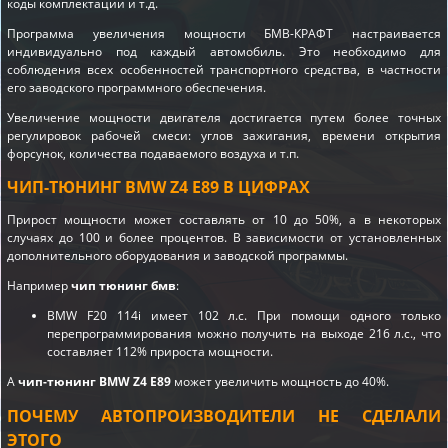
коды комплектации и т.д.
Программа увеличения мощности БМВ-КРАФТ настраивается
индивидуально под каждый автомобиль. Это необходимо для
соблюдения всех особенностей транспортного средства, в частности
его заводского программного обеспечения.
Увеличение мощности двигателя достигается путем более точных
регулировок рабочей смеси: углов зажигания, времени открытия
форсунок, количества подаваемого воздуха и т.п.
ЧИП-ТЮНИНГ BMW Z4 E89 В ЦИФРАХ
Прирост мощности может составлять от 10 до 50%, а в некоторых
случаях до 100 и более процентов. В зависимости от установленных
дополнительного оборудования и заводской программы.
Например
чип тюнинг бмв
:
BMW F20 114i имеет 102 л.с. При помощи одного только
перепрограммирования можно получить на выходе 216 л.с., что
составляет 112% прироста мощности.
А
чип-тюнинг BMW Z4 E89
может увеличить мощность до 40%.
ПОЧЕМУ АВТОПРОИЗВОДИТЕЛИ НЕ СДЕЛАЛИ
ЭТОГО