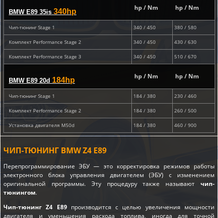
hp / Nm
hp / Nm
340hp
BMW E89 35is
Чип-тюнинг Stage 1
340 / 450
380 / 580
Комплект Performance Stage 2
340 / 450
430 / 630
Комплект Performance Stage 3
340 / 450
510 / 670
hp / Nm
hp / Nm
184hp
BMW E89 20d
Чип-тюнинг Stage 1
184 / 380
230 / 460
Комплект Performance Stage 2
184 / 380
260 / 500
Установка двигателя M50d
184 / 380
460 / 900
ЧИП-ТЮНИНГ BMW Z4 E89
Перепрограммирование ЭБУ — это корректировка режимов работы
электронного блока управления двигателем (ЭБУ) с изменением
оригинальной программы. Эту процедуру также называют
чип-
тюнингом
.
Чип-тюнинг Z4 E89
производится с целью увеличения мощности
двигателя и уменьшения расхода топлива, иногда для точной