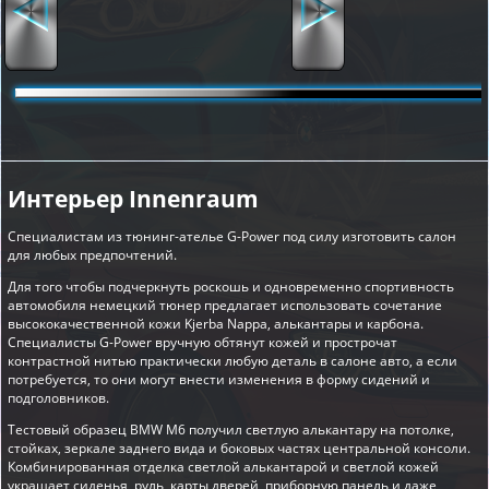
Интерьер Innenraum
Специалистам из тюнинг-ателье G-Power под силу изготовить салон
для любых предпочтений.
Для того чтобы подчеркнуть роскошь и одновременно спортивность
автомобиля немецкий тюнер предлагает использовать сочетание
высококачественной кожи Kjerba Nappa, алькантары и карбона.
Специалисты G-Power вручную обтянут кожей и прострочат
контрастной нитью практически любую деталь в салоне авто, а если
потребуется, то они могут внести изменения в форму сидений и
подголовников.
Тестовый образец BMW M6 получил светлую алькантару на потолке,
стойках, зеркале заднего вида и боковых частях центральной консоли.
Комбинированная отделка светлой алькантарой и светлой кожей
украшает сиденья, руль, карты дверей, приборную панель и даже