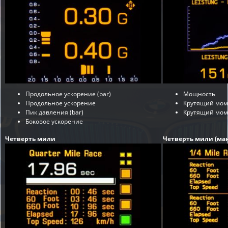
Продольное ускорение (bar)
Мощность
Продольное ускорение
Крутящий мом
Пик давления (bar)
Крутящий моме
Боковое ускорение
Четверть мили
Четверть мили (мак