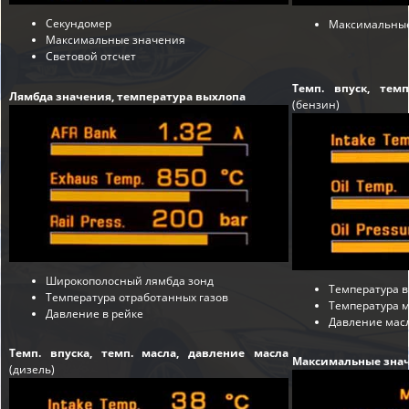
Секундомер
Максимальные
Максимальные значения
Световой отсчет
Темп. впуск, тем
Лямбда значения, температура выхлопа
(бензин)
Широкополосный лямбда зонд
Температура в
Температура отработанных газов
Температура 
Давление в рейке
Давление мас
Темп. впуска, темп. масла, давление масла
Максимальные знач
(дизель)