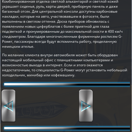
Комбинированная отделка светлой алькантарой и светлой кожей
украшает сиденья, руль, карты дверей, приборную панель и даже
багажный отсек. Для центральной консоли доступны карбоновые
накладки, которые на авто, участвовавшем в фотосете, были
выполнены в светлом оттенке. Доска приборов обновилась с
появлением новых циферблатов с более приятной для глаза
подсветкой и пронумерованным до максимальной скости в 400 км/ч
спидометром. Благодаря многочисленным фирменным росписям G-
Power, пассажиры всегда будут вспоминать работу, проделанную
немецким ателье.
По желанию клиента внутри автомобиля может быть оборудован
настоящий мобильный офис с планшетными компьютерами и
возможностью выхода в интернет. Если и этого окажется
недостаточным, то специалисты G-Power могут установить небольшой
холодильник, минибар или кофемашину.