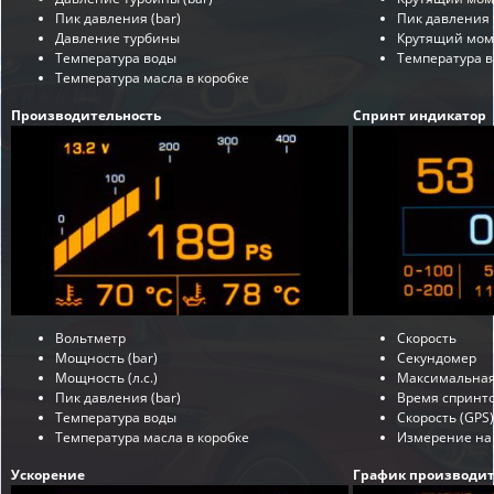
Пик давления (bar)
Пик давления 
Давление турбины
Крутящий мом
Температура воды
Температура 
Температура масла в коробке
Производительность
Спринт индикатор
Вольтметр
Скорость
Мощность (bar)
Секундомер
Мощность (л.с.)
Максимальная
Пик давления (bar)
Время спринт
Температура воды
Скорость (GPS)
Температура масла в коробке
Измерение наг
Ускорение
График производит