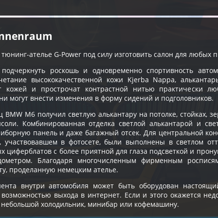
Innenraum
 тюнинг-ателье G-Power под силу изготовить салон для любых 
 подчеркнуть роскошь и одновременно спортивность авто
очетание высококачественной кожи Kjerba Nappa, альканта
т кожей и прострочат контрастной нитью практически лю
они могут внести изменения в форму сидений и подголовников.
ц BMW M6 получил светлую алькантару на потолке, стойках, зе
соли. Комбинированная отделка светлой алькантарой и свет
риборную панель и даже багажный отсек. Для центральной кон
, участвовавшем в фотосете, были выполнены в светлом отт
х циферблатов с более приятной для глаза подсветкой и прон
дометром. Благодаря многочисленным фирменным росписям
ту, проделанную немецким ателье.
ента внутри автомобиля может быть оборудован настоящ
возможностью выхода в интернет. Если и этого окажется нед
ь небольшой холодильник, минибар или кофемашину.