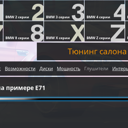
Тюнинг салона
с
Возможности
Диски
Мощность
Глушители
Интер
на примере E71