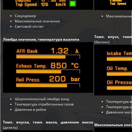
Секундомер
Максимальные
Максимальные значения
Световой отсчет
Темп. впуск, тем
Лямбда значения, температура выхлопа
(бензин)
Широкополосный лямбда зонд
Температура в
Температура отработанных газов
Температура 
Давление в рейке
Давление мас
Темп. впуска, темп. масла, давление масла
Максимальные знач
(дизель)