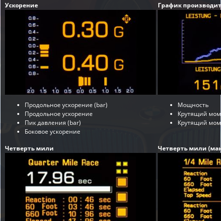
Ускорение
График производит
Продольное ускорение (bar)
Мощность
Продольное ускорение
Крутящий мом
Пик давления (bar)
Крутящий моме
Боковое ускорение
Четверть мили
Четверть мили (мак