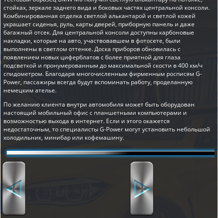
стойках, зеркале заднего вида и боковых частях центральной консоли.
Комбинированная отделка светлой алькантарой и светлой кожей
украшает сиденья, руль, карты дверей, приборную панель и даже
багажный отсек. Для центральной консоли доступны карбоновые
накладки, которые на авто, участвовавшем в фотосете, были
выполнены в светлом оттенке. Доска приборов обновилась с
появлением новых циферблатов с более приятной для глаза
подсветкой и пронумерованным до максимальной скости в 400 км/ч
спидометром. Благодаря многочисленным фирменным росписям G-
Power, пассажиры всегда будут вспоминать работу, проделанную
немецким ателье.
По желанию клиента внутри автомобиля может быть оборудован
настоящий мобильный офис с планшетными компьютерами и
возможностью выхода в интернет. Если и этого окажется
недостаточным, то специалисты G-Power могут установить небольшой
холодильник, минибар или кофемашину.