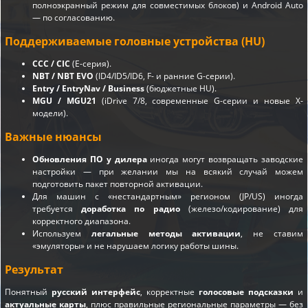
полноэкранный режим для совместимых блоков) и Android Auto
— по согласованию.
Поддерживаемые головные устройства (HU)
CCC / CIC
(E-серия).
NBT / NBT EVO
(ID4/ID5/ID6, F- и ранние G-серии).
Entry / EntryNav / Business
(бюджетные HU).
MGU / MGU21
(iDrive 7/8, современные G-серии и новые X-
модели).
Важные нюансы
Обновления ПО у дилера
иногда могут возвращать заводские
настройки — при желании мы на всякий случай можем
подготовить пакет повторной активации.
Для машин с «нестандартным» регионом (JP/US) иногда
требуется
доработка по радио
(железо/кодирование) для
корректного диапазона.
Используем
легальные методы активации
, не ставим
«эмуляторы» и не нарушаем логику работы шины.
Результат
Понятный
русский интерфейс
, корректные
голосовые подсказки
и
актуальные карты
, плюс правильные региональные параметры — без