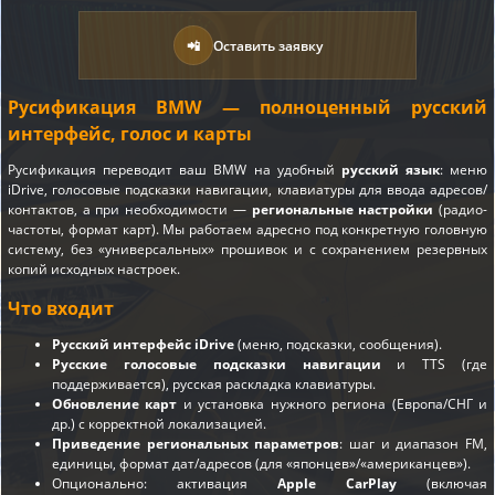
📲
Оставить заявку
Русификация BMW — полноценный русский
интерфейс, голос и карты
Русификация переводит ваш BMW на удобный
русский язык
: меню
iDrive, голосовые подсказки навигации, клавиатуры для ввода адресов/
контактов, а при необходимости —
региональные настройки
(радио-
частоты, формат карт). Мы работаем адресно под конкретную головную
систему, без «универсальных» прошивок и с сохранением резервных
копий исходных настроек.
Что входит
Русский интерфейс iDrive
(меню, подсказки, сообщения).
Русские голосовые подсказки навигации
и TTS (где
поддерживается), русская раскладка клавиатуры.
Обновление карт
и установка нужного региона (Европа/СНГ и
др.) с корректной локализацией.
Приведение региональных параметров
: шаг и диапазон FM,
единицы, формат дат/адресов (для «японцев»/«американцев»).
Опционально: активация
Apple CarPlay
(включая