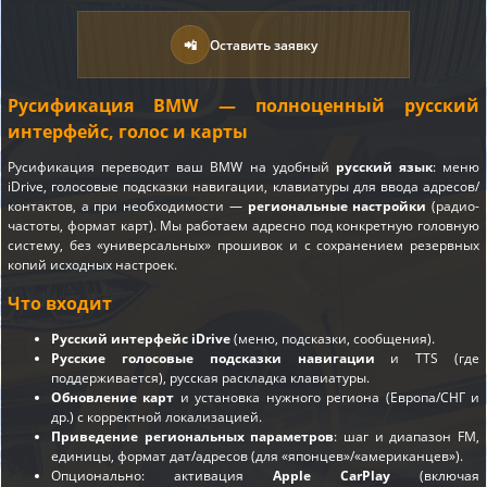
📲
Оставить заявку
Русификация BMW — полноценный русский
интерфейс, голос и карты
Русификация переводит ваш BMW на удобный
русский язык
: меню
iDrive, голосовые подсказки навигации, клавиатуры для ввода адресов/
контактов, а при необходимости —
региональные настройки
(радио-
частоты, формат карт). Мы работаем адресно под конкретную головную
систему, без «универсальных» прошивок и с сохранением резервных
копий исходных настроек.
Что входит
Русский интерфейс iDrive
(меню, подсказки, сообщения).
Русские голосовые подсказки навигации
и TTS (где
поддерживается), русская раскладка клавиатуры.
Обновление карт
и установка нужного региона (Европа/СНГ и
др.) с корректной локализацией.
Приведение региональных параметров
: шаг и диапазон FM,
единицы, формат дат/адресов (для «японцев»/«американцев»).
Опционально: активация
Apple CarPlay
(включая