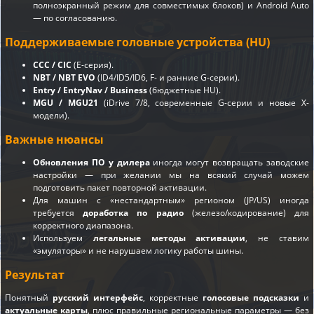
полноэкранный режим для совместимых блоков) и Android Auto
— по согласованию.
Поддерживаемые головные устройства (HU)
CCC / CIC
(E-серия).
NBT / NBT EVO
(ID4/ID5/ID6, F- и ранние G-серии).
Entry / EntryNav / Business
(бюджетные HU).
MGU / MGU21
(iDrive 7/8, современные G-серии и новые X-
модели).
Важные нюансы
Обновления ПО у дилера
иногда могут возвращать заводские
настройки — при желании мы на всякий случай можем
подготовить пакет повторной активации.
Для машин с «нестандартным» регионом (JP/US) иногда
требуется
доработка по радио
(железо/кодирование) для
корректного диапазона.
Используем
легальные методы активации
, не ставим
«эмуляторы» и не нарушаем логику работы шины.
Результат
Понятный
русский интерфейс
, корректные
голосовые подсказки
и
актуальные карты
, плюс правильные региональные параметры — без