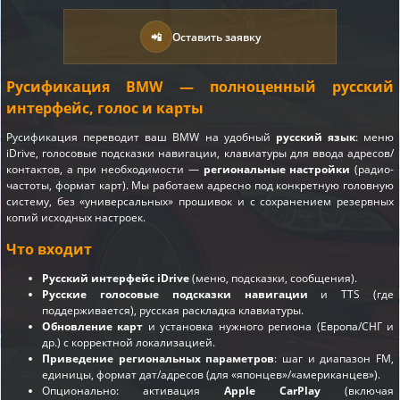
📲
Оставить заявку
Русификация BMW — полноценный русский
интерфейс, голос и карты
Русификация переводит ваш BMW на удобный
русский язык
: меню
iDrive, голосовые подсказки навигации, клавиатуры для ввода адресов/
контактов, а при необходимости —
региональные настройки
(радио-
частоты, формат карт). Мы работаем адресно под конкретную головную
систему, без «универсальных» прошивок и с сохранением резервных
копий исходных настроек.
Что входит
Русский интерфейс iDrive
(меню, подсказки, сообщения).
Русские голосовые подсказки навигации
и TTS (где
поддерживается), русская раскладка клавиатуры.
Обновление карт
и установка нужного региона (Европа/СНГ и
др.) с корректной локализацией.
Приведение региональных параметров
: шаг и диапазон FM,
единицы, формат дат/адресов (для «японцев»/«американцев»).
Опционально: активация
Apple CarPlay
(включая