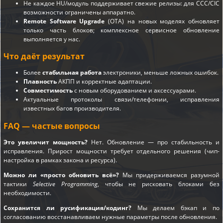
Не каждое HU/модуль поддерживает свежие релизы: для CCC/CIC
возможности ограничены аппаратно.
Remote Software Upgrade
(OTA) на новых моделях обновляет
только часть блоков; комплексное сервисное обновление
выполняется у нас.
Что даёт результат
Более
стабильная работа
электроники, меньше ложных ошибок.
Плавность
АКПП и корректные адаптации.
Совместимость
с новым оборудованием и аксессуарами.
Актуальные протоколы связи/телефонии, исправления
известных багов производителя.
FAQ — частые вопросы
Это увеличит мощность?
Нет. Обновление — про стабильность и
исправления. Прирост мощности требует отдельного решения (чип-
настройка в рамках закона и ресурса).
Можно ли «просто обновить всё»?
Мы придерживаемся разумной
тактики
Selective Programming
, чтобы не рисковать блоками без
необходимости.
Сохранится ли русификация/кодинг?
Мы делаем бэкап и по
согласованию восстанавливаем нужные параметры после обновления.