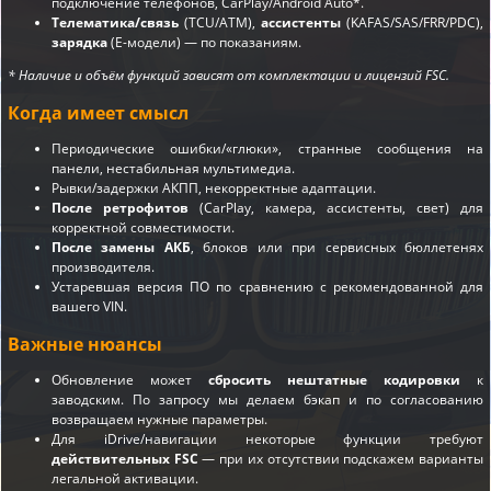
подключение телефонов, CarPlay/Android Auto*.
Телематика/связь
(TCU/ATM),
ассистенты
(KAFAS/SAS/FRR/PDC),
зарядка
(E-модели) — по показаниям.
* Наличие и объём функций зависят от комплектации и лицензий FSC.
Когда имеет смысл
Периодические ошибки/«глюки», странные сообщения на
панели, нестабильная мультимедиа.
Рывки/задержки АКПП, некорректные адаптации.
После ретрофитов
(CarPlay, камера, ассистенты, свет) для
корректной совместимости.
После замены АКБ
, блоков или при сервисных бюллетенях
производителя.
Устаревшая версия ПО по сравнению с рекомендованной для
вашего VIN.
Важные нюансы
Обновление может
сбросить нештатные кодировки
к
заводским. По запросу мы делаем бэкап и по согласованию
возвращаем нужные параметры.
Для iDrive/навигации некоторые функции требуют
действительных FSC
— при их отсутствии подскажем варианты
легальной активации.