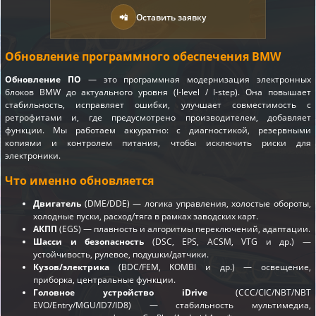
📲
Оставить заявку
Обновление программного обеспечения BMW
Обновление ПО
— это программная модернизация электронных
блоков BMW до актуального уровня (I-level / I-step). Она повышает
стабильность, исправляет ошибки, улучшает совместимость с
ретрофитами и, где предусмотрено производителем, добавляет
функции. Мы работаем аккуратно: с диагностикой, резервными
копиями и контролем питания, чтобы исключить риски для
электроники.
Что именно обновляется
Двигатель
(DME/DDE) — логика управления, холостые обороты,
холодные пуски, расход/тяга в рамках заводских карт.
АКПП
(EGS) — плавность и алгоритмы переключений, адаптации.
Шасси и безопасность
(DSC, EPS, ACSM, VTG и др.) —
устойчивость, рулевое, подушки/датчики.
Кузов/электрика
(BDC/FEM, KOMBI и др.) — освещение,
приборка, центральные функции.
Головное устройство iDrive
(CCC/CIC/NBT/NBT
EVO/Entry/MGU/ID7/ID8) — стабильность мультимедиа,