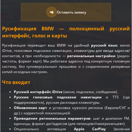
📲
Оставить заявку
Русификация BMW — полноценный русский
интерфейс, голос и карты
Русификация переводит ваш BMW на удобный
русский язык
: меню
iDrive, голосовые подсказки навигации, клавиатуры для ввода адресов/
контактов, а при необходимости —
региональные настройки
(радио-
частоты, формат карт). Мы работаем адресно под конкретную головную
систему, без «универсальных» прошивок и с сохранением резервных
копий исходных настроек.
Что входит
Русский интерфейс iDrive
(меню, подсказки, сообщения).
Русские голосовые подсказки навигации
и TTS (где
поддерживается), русская раскладка клавиатуры.
Обновление карт
и установка нужного региона (Европа/СНГ и
др.) с корректной локализацией.
Приведение региональных параметров
: шаг и диапазон FM,
единицы, формат дат/адресов (для «японцев»/«американцев»).
Опционально: активация
Apple CarPlay
(включая