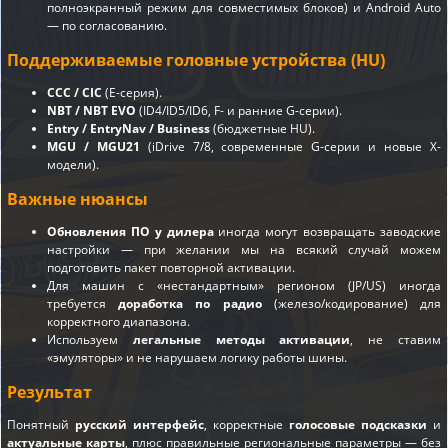
полноэкранный режим для совместимых блоков) и Android Auto
— по согласованию.
Поддерживаемые головные устройства (HU)
CCC / CIC
(E-серия).
NBT / NBT EVO
(ID4/ID5/ID6, F- и ранние G-серии).
Entry / EntryNav / Business
(бюджетные HU).
MGU / MGU21
(iDrive 7/8, современные G-серии и новые X-
модели).
Важные нюансы
Обновления ПО у дилера
иногда могут возвращать заводские
настройки — при желании мы на всякий случай можем
подготовить пакет повторной активации.
Для машин с «нестандартным» регионом (JP/US) иногда
требуется
доработка по радио
(железо/кодирование) для
корректного диапазона.
Используем
легальные методы активации
, не ставим
«эмуляторы» и не нарушаем логику работы шины.
Результат
Понятный
русский интерфейс
, корректные
голосовые подсказки
и
актуальные карты
, плюс правильные региональные параметры — без