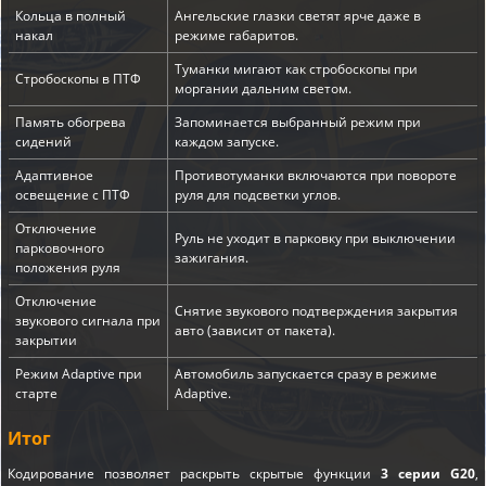
Кольца в полный
Ангельские глазки светят ярче даже в
накал
режиме габаритов.
Туманки мигают как стробоскопы при
Стробоскопы в ПТФ
моргании дальним светом.
Память обогрева
Запоминается выбранный режим при
сидений
каждом запуске.
Адаптивное
Противотуманки включаются при повороте
освещение с ПТФ
руля для подсветки углов.
Отключение
Руль не уходит в парковку при выключении
парковочного
зажигания.
положения руля
Отключение
Снятие звукового подтверждения закрытия
звукового сигнала при
авто (зависит от пакета).
закрытии
Режим Adaptive при
Автомобиль запускается сразу в режиме
старте
Adaptive.
Итог
Кодирование позволяет раскрыть скрытые функции
3 серии G20
,