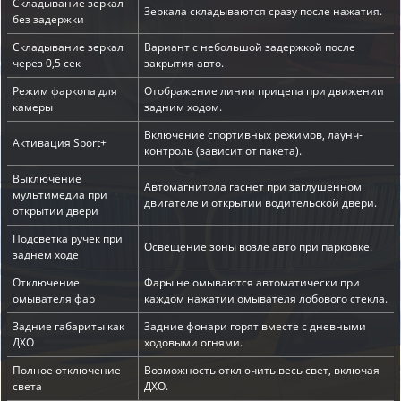
Складывание зеркал
Зеркала складываются сразу после нажатия.
без задержки
Складывание зеркал
Вариант с небольшой задержкой после
через 0,5 сек
закрытия авто.
Режим фаркопа для
Отображение линии прицепа при движении
камеры
задним ходом.
Включение спортивных режимов, лаунч-
Активация Sport+
контроль (зависит от пакета).
Выключение
Автомагнитола гаснет при заглушенном
мультимедиа при
двигателе и открытии водительской двери.
открытии двери
Подсветка ручек при
Освещение зоны возле авто при парковке.
заднем ходе
Отключение
Фары не омываются автоматически при
омывателя фар
каждом нажатии омывателя лобового стекла.
Задние габариты как
Задние фонари горят вместе с дневными
ДХО
ходовыми огнями.
Полное отключение
Возможность отключить весь свет, включая
света
ДХО.