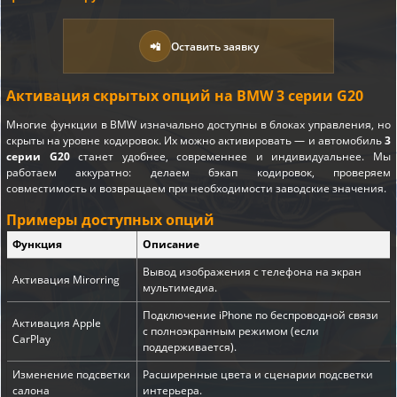
📲
Оставить заявку
Активация скрытых опций на BMW 3 серии G20
Многие функции в BMW изначально доступны в блоках управления, но
скрыты на уровне кодировок. Их можно активировать — и автомобиль
3
серии G20
станет удобнее, современнее и индивидуальнее. Мы
работаем аккуратно: делаем бэкап кодировок, проверяем
совместимость и возвращаем при необходимости заводские значения.
Примеры доступных опций
Функция
Описание
Вывод изображения с телефона на экран
Активация Mirorring
мультимедиа.
Подключение iPhone по беспроводной связи
Активация Apple
с полноэкранным режимом (если
CarPlay
поддерживается).
Изменение подсветки
Расширенные цвета и сценарии подсветки
салона
интерьера.