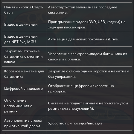
Память кнопки Старт/
Автостарт/стоп запоминает последнее
Стоп
состояние.
Проигрывание видео (DVD, USB, кодеки) на
Видео в движении
ходу для пассажиров.
Видео в движении
Активация для новых поколений iDrive.
для NBT Evo, MGU
Закрытие/Открытие
Управление электроприводом багажника из
багажника с кнопки и
салона и с брелка.
ключа
Короткое нажатие для
Закрытие с ключа одним коротким нажатием
багажника
без удержания.
Отображение цифровой скорости на
Цифровой спидометр
приборке.
Отключение
Система не подаёт сигнал о непристегнутом
напоминания о
ремне (для спецусловий).
ремнях
Автоподнятие стекол
Удобство при посадке/высадке.
при открытой двери