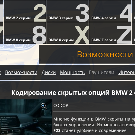
Возможности
с
Возможности
Диски
Мощность
Глушители
Интер
Кодирование скрытых опций BMW 2 
CODOP
Многие функции в BMW скрыты на ур
блоках управления. Их можно актив
F23
станет удобнее и современнее