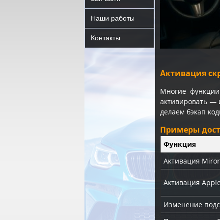
Наши работы
Контакты
Активация ск
Многие функции
активировать — 
делаем бэкап ко
Примеры дос
Функция
Активация Miror
Активация Apple
Изменение подс