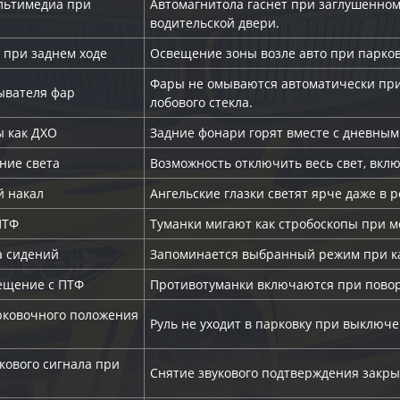
льтимедиа при
Автомагнитола гаснет при заглушенном
водительской двери.
 при заднем ходе
Освещение зоны возле авто при парков
Фары не омываются автоматически пр
ывателя фар
лобового стекла.
ы как ДХО
Задние фонари горят вместе с дневным
ние света
Возможность отключить весь свет, вкл
й накал
Ангельские глазки светят ярче даже в 
ПТФ
Туманки мигают как стробоскопы при м
а сидений
Запоминается выбранный режим при ка
ещение с ПТФ
Противотуманки включаются при поворо
ковочного положения
Руль не уходит в парковку при выключ
кового сигнала при
Снятие звукового подтверждения закрыт