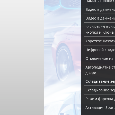
Память кнопки 
Видео в движен
Видео в движен
Закрытие/Откры
кнопки и ключа
Короткое нажат
Цифровой спид
Отключение на
Автоподнятие с
двери
Складывание зе
Складывание зер
Режим фаркопа 
Активация Sport