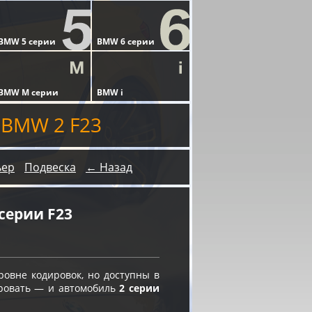
 BMW 2 F23
ьер
Подвеска
← Назад
серии F23
овне кодировок, но доступны в
ировать — и автомобиль
2 серии