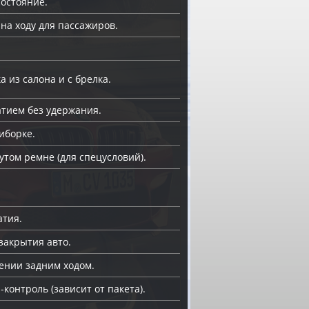
состояние.
 на ходу для пассажиров.
 из салона и с брелка.
тием без удержания.
иборке.
утом ремне (для спецусловий).
атия.
закрытия авто.
ении задним ходом.
онтроль (зависит от пакета).