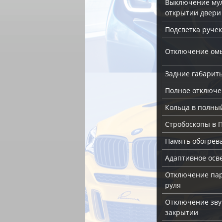
Выключение му
открытии двери
Подсветка ручек
Отключение ом
Задние габарит
Полное отключе
Кольца в полны
Стробоскопы в 
Память обогрев
Адаптивное осв
Отключение пар
руля
Отключение зву
закрытии