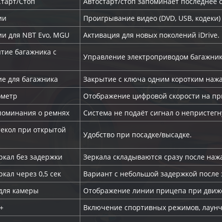
Старт/Стоп
Автостарт/стоп запоминает последнее 
ии
Проигрывание видео (DVD, USB, кодеки)
ии для NBT Evo, MGU
Активация для новых поколений iDrive.
тие багажника с
Управление электроприводом багажника
ие для багажника
Закрытие с ключа одним коротким нажа
ометр
Отображение цифровой скорости на пр
поминания о ремнях
Система не подаёт сигнал о непристегн
текол при открытой
Удобство при посадке/высадке.
ркал без задержки
Зеркала складываются сразу после наж
кал через 0,5 сек
Вариант с небольшой задержкой после 
для камеры
Отображение линии прицепа при движ
+
Включение спортивных режимов, лаунч-к