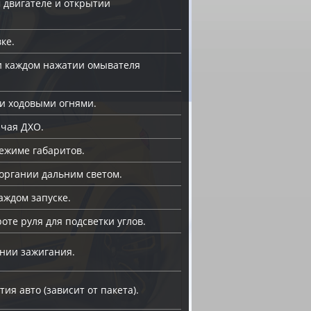
 двигателе и открытии
ке.
и каждом нажатии омывателя
и ходовыми огнями.
ючая ДХО.
режиме габаритов.
органии дальним светом.
ждом запуске.
те руля для подсветки углов.
ении зажигания.
ия авто (зависит от пакета).