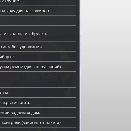
состояние.
 на ходу для пассажиров.
 из салона и с брелка.
тием без удержания.
иборке.
утом ремне (для спецусловий).
атия.
закрытия авто.
ении задним ходом.
онтроль (зависит от пакета).