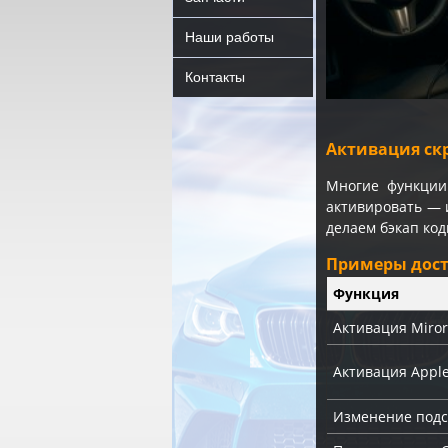
Наши работы
Контакты
Активация ск
Многие функции
активировать — 
делаем бэкап ко
Примеры дос
Функция
Активация Miror
Активация Apple
Изменение подс