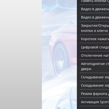
Память кнопки 
Видео в движен
Видео в движен
Закрытие/Откры
кнопки и ключа
Короткое нажат
Цифровой спид
Отключение на
Автоподнятие с
двери
Складывание зе
Складывание зер
Режим фаркопа 
Активация Sport