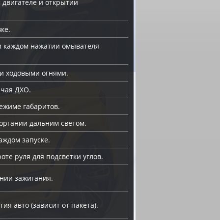
 двигателе и открытии
ке.
и каждом нажатии омывателя
и ходовыми огнями.
ючая ДХО.
режиме габаритов.
органии дальним светом.
ждом запуске.
те руля для подсветки углов.
ении зажигания.
ия авто (зависит от пакета).