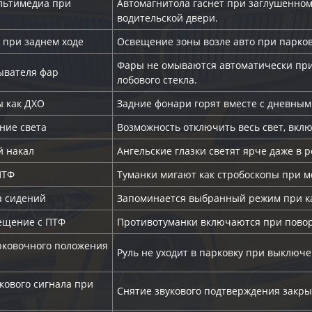
льтимедиа при
Автомагнитола гаснет при заглушенном
водительской двери.
 при заднем ходе
Освещение зоны возле авто при парков
Фары не омываются автоматически пр
ывателя фар
лобового стекла.
ы как ДХО
Задние фонари горят вместе с дневным
ние света
Возможность отключить весь свет, вкл
й накал
Ангельские глазки светят ярче даже в 
ПТФ
Туманки мигают как стробоскопы при м
а сидений
Запоминается выбранный режим при ка
ещение с ПТФ
Противотуманки включаются при поворо
ковочного положения
Руль не уходит в парковку при выключ
кового сигнала при
Снятие звукового подтверждения закрыт