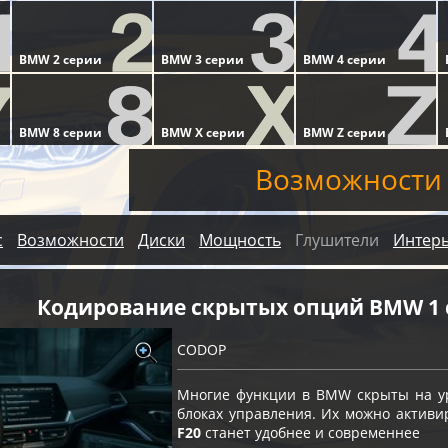
Возможности
с
Возможности
Диски
Мощность
Глушители
Интер
Кодирование скрытых опций BMW 1 
CODOP
Многие функции в BMW скрыты на ур
блоках управления. Их можно актив
F20
станет удобнее и современнее