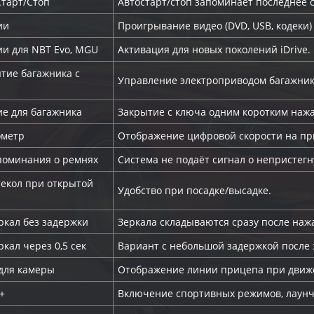
Старт/Стоп
Автостарт/стоп запоминает последнее 
ии
Проигрывание видео (DVD, USB, кодеки)
ии для NBT Evo, MGU
Активация для новых поколений iDrive.
тие багажника с
Управление электроприводом багажника
ие для багажника
Закрытие с ключа одним коротким нажа
ометр
Отображение цифровой скорости на пр
поминания о ремнях
Система не подаёт сигнал о непристегн
текол при открытой
Удобство при посадке/высадке.
ркал без задержки
Зеркала складываются сразу после наж
кал через 0,5 сек
Вариант с небольшой задержкой после 
для камеры
Отображение линии прицепа при движ
+
Включение спортивных режимов, лаунч-к