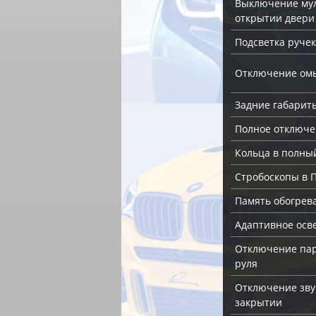
Выключение му
открытии двери
Подсветка ручек
Отключение ом
Задние габарит
Полное отключе
Кольца в полны
Стробоскопы в 
Память обогрев
Адаптивное осв
Отключение пар
руля
Отключение зву
закрытии